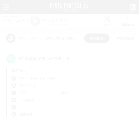
リスト
募集作成
#初心者/若葉歓迎
#絶挑戦
#零式挑戦
アピールタグ
0件の募集が見つかりました！
指定なし
Cuchulainn (Dynamis)
PvPチーム
平日
週末
＃絶挑戦
使用言語