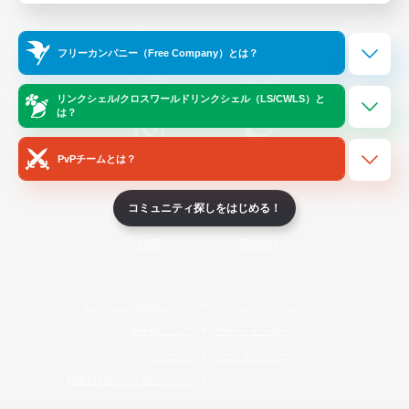
Official Information
フリーカンパニー（Free Company）とは？
/
X
News
YouTube
リンクシェル/クロスワールドリンクシェル（LS/CWLS）と
は？
PvPチームとは？
Instagram
Twitch
コミュニティ探しをはじめる！
LINE
Bluesky
レーティング制度について
プライバシーポリシー
著作権について
サポートセンター
ライセンス
ルール＆ポリシー
利用者情報の外部送信について