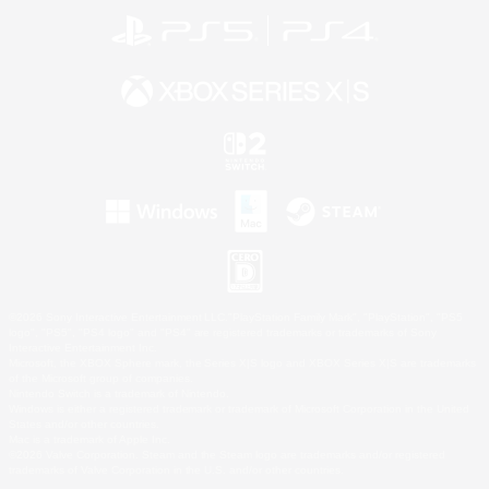
©2026 Sony Interactive Entertainment LLC."PlayStation Family Mark", "PlayStation", "PS5
logo", "PS5", "PS4 logo" and "PS4" are registered trademarks or trademarks of Sony
Interactive Entertainment Inc.
Microsoft, the XBOX Sphere mark, the Series X|S logo and XBOX Series X|S are trademarks
of the Microsoft group of companies.
Nintendo Switch is a trademark of Nintendo.
Windows is either a registered trademark or trademark of Microsoft Corporation in the United
States and/or other countries.
Mac is a trademark of Apple Inc.
©2026 Valve Corporation. Steam and the Steam logo are trademarks and/or registered
trademarks of Valve Corporation in the U.S. and/or other countries.