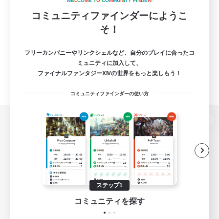
W
E
L
C
O
M
E
T
O
C
O
M
M
U
N
I
T
Y
F
I
N
D
E
R
!
コミュニティファインダーにようこ
そ！
フリーカンパニーやリンクシェルなど、自分のプレイに合ったコ
ミュニティに加入して、
ファイナルファンタジーXIVの世界をもっと楽しもう！
コミュニティファインダーの使い方
パソコン版へ
関連商品
e-STOREで購入
ステップ1
ゲームダウンロード
コミュニティを探す