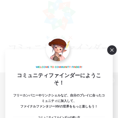
W
E
L
C
O
M
E
T
O
C
O
M
M
U
N
I
T
Y
F
I
N
D
E
R
!
コミュニティファインダーにようこ
そ！
パソコン版へ
フリーカンパニーやリンクシェルなど、自分のプレイに合ったコ
ミュニティに加入して、
ファイナルファンタジーXIVの世界をもっと楽しもう！
関連商品
e-STOREで購入
コミュニティファインダーの使い方