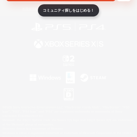
ライセンス
ルール＆ポリシー
利用者情報の外部送信について
コミュニティ探しをはじめる！
©2026 Sony Interactive Entertainment LLC."PlayStation Family Mark", "PlayStation", "PS5
logo", "PS5", "PS4 logo" and "PS4" are registered trademarks or trademarks of Sony
Interactive Entertainment Inc.
Microsoft, the XBOX Sphere mark, the Series X|S logo and XBOX Series X|S are trademarks
of the Microsoft group of companies.
Nintendo Switch is a trademark of Nintendo.
Windows is either a registered trademark or trademark of Microsoft Corporation in the United