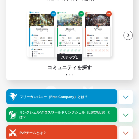
ゲームダウンロード
Official Information
/
X
News
YouTube
ステップ1
コミュニティを探す
Instagram
Twitch
フリーカンパニー（Free Company）とは？
LINE
Bluesky
リンクシェル/クロスワールドリンクシェル（LS/CWLS）と
は？
レーティング制度について
プライバシーポリシー
著作権について
サポートセンター
PvPチームとは？