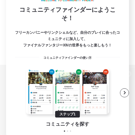
W
E
L
C
O
M
E
T
O
C
O
M
M
U
N
I
T
Y
F
I
N
D
E
R
!
コミュニティファインダーにようこ
そ！
フリーカンパニーやリンクシェルなど、自分のプレイに合ったコ
ミュニティに加入して、
ファイナルファンタジーXIVの世界をもっと楽しもう！
コミュニティファインダーの使い方
パソコン版へ
関連商品
e-STOREで購入
ステップ1
ゲームダウンロード
コミュニティを探す