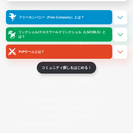
Official Information
フリーカンパニー（Free Company）とは？
/
X
News
YouTube
リンクシェル/クロスワールドリンクシェル（LS/CWLS）と
は？
PvPチームとは？
Instagram
Twitch
コミュニティ探しをはじめる！
LINE
Bluesky
レーティング制度について
プライバシーポリシー
著作権について
サポートセンター
ライセンス
ルール＆ポリシー
利用者情報の外部送信について