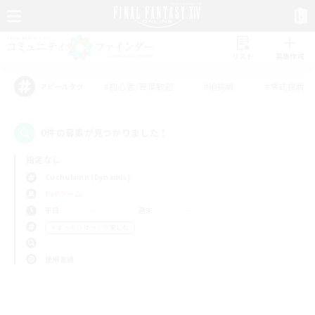
リスト
募集作成
#初心者/若葉歓迎
#絶挑戦
#零式挑戦
アピールタグ
0件の募集が見つかりました！
指定なし
Cuchulainn (Dynamis)
PvPチーム
平日
週末
＃まったりゆっくり楽しむ
使用言語