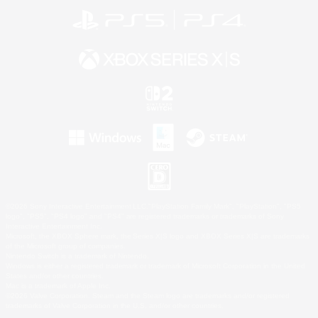
©2026 Sony Interactive Entertainment LLC."PlayStation Family Mark", "PlayStation", "PS5
logo", "PS5", "PS4 logo" and "PS4" are registered trademarks or trademarks of Sony
Interactive Entertainment Inc.
Microsoft, the XBOX Sphere mark, the Series X|S logo and XBOX Series X|S are trademarks
of the Microsoft group of companies.
Nintendo Switch is a trademark of Nintendo.
Windows is either a registered trademark or trademark of Microsoft Corporation in the United
States and/or other countries.
Mac is a trademark of Apple Inc.
©2026 Valve Corporation. Steam and the Steam logo are trademarks and/or registered
trademarks of Valve Corporation in the U.S. and/or other countries.