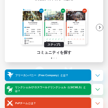
ゲームダウンロード
Official Information
/
X
News
YouTube
ステップ1
コミュニティを探す
Instagram
Twitch
フリーカンパニー（Free Company）とは？
LINE
Bluesky
リンクシェル/クロスワールドリンクシェル（LS/CWLS）と
は？
レーティング制度について
プライバシーポリシー
著作権について
サポートセンター
PvPチームとは？