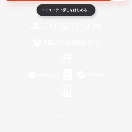
ライセンス
ルール＆ポリシー
利用者情報の外部送信について
コミュニティ探しをはじめる！
©2026 Sony Interactive Entertainment LLC."PlayStation Family Mark", "PlayStation", "PS5
logo", "PS5", "PS4 logo" and "PS4" are registered trademarks or trademarks of Sony
Interactive Entertainment Inc.
Microsoft, the XBOX Sphere mark, the Series X|S logo and XBOX Series X|S are trademarks
of the Microsoft group of companies.
Nintendo Switch is a trademark of Nintendo.
Windows is either a registered trademark or trademark of Microsoft Corporation in the United