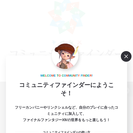
W
E
L
C
O
M
E
T
O
C
O
M
M
U
N
I
T
Y
F
I
N
D
E
R
!
コミュニティファインダーにようこ
そ！
パソコン版へ
フリーカンパニーやリンクシェルなど、自分のプレイに合ったコ
ミュニティに加入して、
ファイナルファンタジーXIVの世界をもっと楽しもう！
関連商品
e-STOREで購入
コミュニティファインダーの使い方