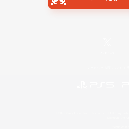
X
/
News
レーティング制度について
©2026 Sony Interactive Entertainment LLC."PlayStation
Microsoft, the 
Windows is e