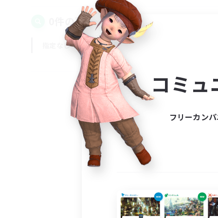
0件の募集が見つかりました！
指定なし
平日
週末
コミュ
フリーカンパ
募