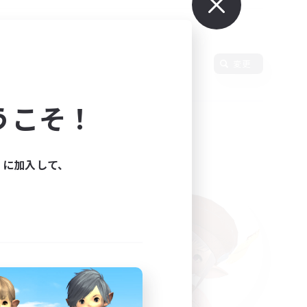
変更
うこそ！
ィに加入して、
た。