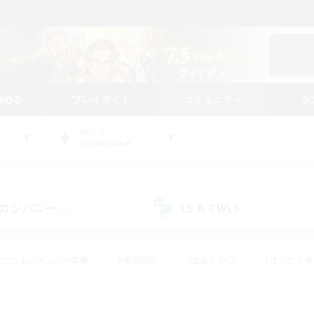
始める
プレイガイド
コミュニティ
ラ
WORLD
Cuchulainn
カンパニー
LS & CWLS
(0)
(0)
#立ち上げメンバー募集
#零式挑戦
#社会人中心
#まったり
体験歓迎
#クラフター中心
#ロールプレイ
#ギャザラー中心
ージュプリズム）
#スクリーンショット撮影
#クリア目指して頑張る