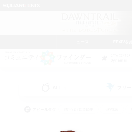
ニュース
FFXIVを
DATA CENTER
Dynamis
ALL
フリー
(0)
アピールタグ
#初心者/若葉歓迎
#絶挑戦
#学生中心
#なんでも楽しむ
#モブハント
#
#演奏
#ミラプリ（ミラ