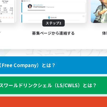
ステップ2
す
募集ページから連絡する
体
ree Company）とは？
スワールドリンクシェル（LS/CWLS）とは？
スマートフォン版へ