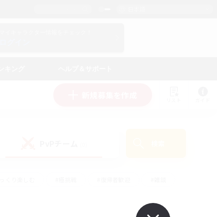
日本語
マイキャラクター情報をチェック！
ログイン
ンキング
ヘルプ＆サポート
新規募集を作成
リスト
ガイド
PvPチーム
検索
(0)
ゆっくり楽しむ
#極挑戦
#復帰者歓迎
#雑談
#ハウジング
#トレジャーハント
#レベリング
#プレイヤー主催イベント