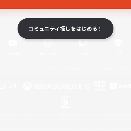
関連商品
e-STOREで購入
ゲームダウンロード
コミュニティ探しをはじめる！
Official Information
YouTube
Instagram
Twitch
LINE
著作権について
プライバシーポリシー
サポートセンター
ライセンス
ルール＆ポリシー
 Family Mark", "PlayStation", "PS5 logo", "PS5", "PS4 logo" and "PS4" are registered trademark
XBOX Sphere mark, the Series X|S logo and XBOX Series X|S are trademarks of the Microsoft gro
Nintendo Switch is a trademark of Nintendo.
ither a registered trademark or trademark of Microsoft Corporation in the United States and/or oth