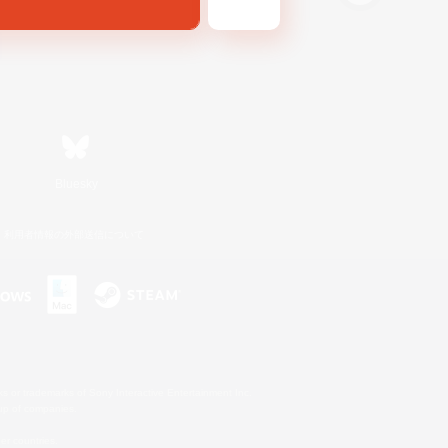
Bluesky
利用者情報の外部送信について
s or trademarks of Sony Interactive Entertainment Inc.
up of companies.
er countries.