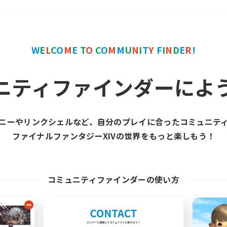
＃ハウジング
使用言語
W
E
L
C
O
M
E
T
O
C
O
M
M
U
N
I
T
Y
F
I
N
D
E
R
!
ニティファインダーによ
ニーやリンクシェルなど、自分のプレイに合ったコミュニテ
ファイナルファンタジーXIVの世界をもっと楽しもう！
募集数 0件
集が見つかりませんでし
コミュニティファインダーの使い方
条件を変えて検索してみるでっす！