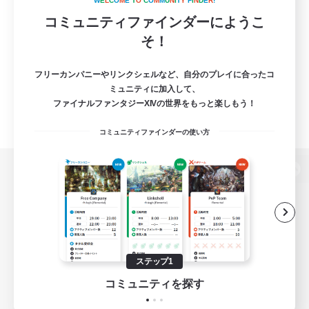
W
E
L
C
O
M
E
T
O
C
O
M
M
U
N
I
T
Y
F
I
N
D
E
R
!
コミュニティファインダーにようこ
そ！
フリーカンパニーやリンクシェルなど、自分のプレイに合ったコ
ミュニティに加入して、
ファイナルファンタジーXIVの世界をもっと楽しもう！
コミュニティファインダーの使い方
パソコン版へ
関連商品
e-STOREで購入
ステップ1
ゲームダウンロード
コミュニティを探す