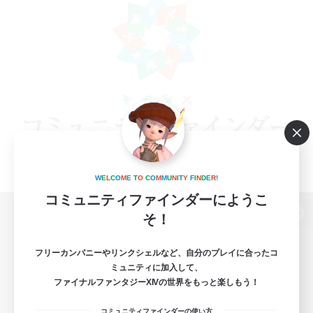
W
E
L
C
O
M
E
T
O
C
O
M
M
U
N
I
T
Y
F
I
N
D
E
R
!
コミュニティファインダーにようこ
そ！
パソコン版へ
フリーカンパニーやリンクシェルなど、自分のプレイに合ったコ
ミュニティに加入して、
ファイナルファンタジーXIVの世界をもっと楽しもう！
関連商品
e-STOREで購入
コミュニティファインダーの使い方