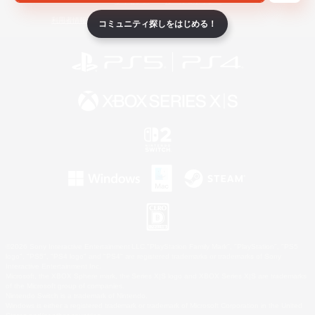
ライセンス
ルール＆ポリシー
利用者情報の外部送信について
コミュニティ探しをはじめる！
©2026 Sony Interactive Entertainment LLC."PlayStation Family Mark", "PlayStation", "PS5
logo", "PS5", "PS4 logo" and "PS4" are registered trademarks or trademarks of Sony
Interactive Entertainment Inc.
Microsoft, the XBOX Sphere mark, the Series X|S logo and XBOX Series X|S are trademarks
of the Microsoft group of companies.
Nintendo Switch is a trademark of Nintendo.
Windows is either a registered trademark or trademark of Microsoft Corporation in the United