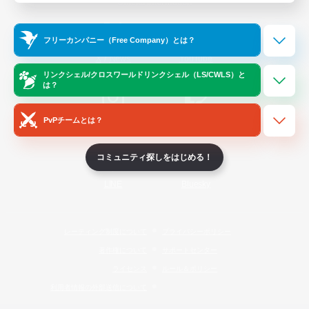
Official Information
フリーカンパニー（Free Company）とは？
/
X
News
YouTube
リンクシェル/クロスワールドリンクシェル（LS/CWLS）と
は？
PvPチームとは？
Instagram
Twitch
コミュニティ探しをはじめる！
LINE
Bluesky
レーティング制度について
プライバシーポリシー
著作権について
サポートセンター
ライセンス
ルール＆ポリシー
利用者情報の外部送信について