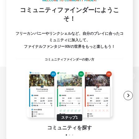
W
E
L
C
O
M
E
T
O
C
O
M
M
U
N
I
T
Y
F
I
N
D
E
R
!
コミュニティファインダーにようこ
そ！
フリーカンパニーやリンクシェルなど、自分のプレイに合ったコ
ミュニティに加入して、
ファイナルファンタジーXIVの世界をもっと楽しもう！
コミュニティファインダーの使い方
パソコン版へ
関連商品
e-STOREで購入
ステップ1
ゲームダウンロード
コミュニティを探す