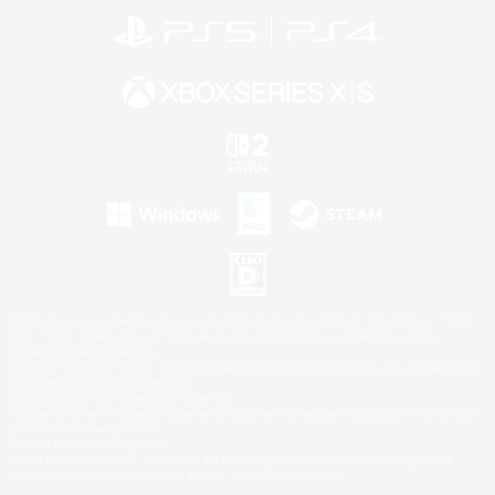
©2026 Sony Interactive Entertainment LLC."PlayStation Family Mark", "PlayStation", "PS5
logo", "PS5", "PS4 logo" and "PS4" are registered trademarks or trademarks of Sony
Interactive Entertainment Inc.
Microsoft, the XBOX Sphere mark, the Series X|S logo and XBOX Series X|S are trademarks
of the Microsoft group of companies.
Nintendo Switch is a trademark of Nintendo.
Windows is either a registered trademark or trademark of Microsoft Corporation in the United
States and/or other countries.
Mac is a trademark of Apple Inc.
©2026 Valve Corporation. Steam and the Steam logo are trademarks and/or registered
trademarks of Valve Corporation in the U.S. and/or other countries.