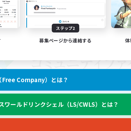
ステップ2
す
募集ページから連絡する
体
ree Company）とは？
スワールドリンクシェル（LS/CWLS）とは？
スマートフォン版へ