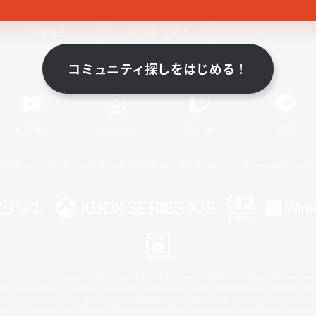
関連商品
e-STOREで購入
ゲームダウンロード
コミュニティ探しをはじめる！
Official Information
YouTube
Instagram
Twitch
LINE
著作権について
プライバシーポリシー
サポートセンター
ライセンス
ルール＆ポリシー
 Family Mark", "PlayStation", "PS5 logo", "PS5", "PS4 logo" and "PS4" are registered trademark
XBOX Sphere mark, the Series X|S logo and XBOX Series X|S are trademarks of the Microsoft gro
Nintendo Switch is a trademark of Nintendo.
ither a registered trademark or trademark of Microsoft Corporation in the United States and/or oth