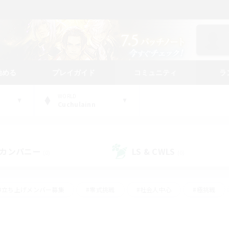
始める
プレイガイド
コミュニティ
ラ
WORLD
Cuchulainn
カンパニー
LS & CWLS
(0)
(0)
#立ち上げメンバー募集
#零式挑戦
#社会人中心
#極挑戦
#体験歓迎
#ロールプレイ
#ギャザラー中心
#クラフター中
て頑張る
#スクリーンショット撮影
#ミラプリ（ミラージュプリズム