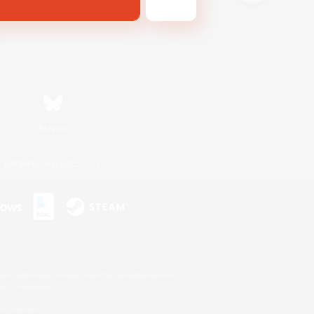
Bluesky
利用者情報の外部送信について
s or trademarks of Sony Interactive Entertainment Inc.
up of companies.
er countries.