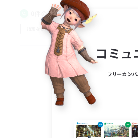
0件の募集が見つかりました！
指定なし
平日
週末
コミュ
フリーカンパ
募