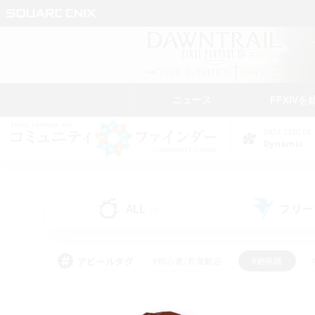
ニュース
FFXIVを
DATA CENTER
Dynamis
ALL
フリー
(0)
アピールタグ
#初心者/若葉歓迎
#絶挑戦
#なんでも楽しむ
#学生中心
#モブハント
#レベリング
#クリア目指し