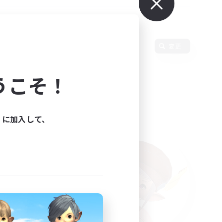
変更
うこそ！
ィに加入して、
た。