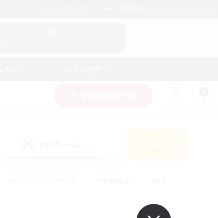
日本語
マイキャラクター情報をチェック！
ログイン
ンキング
ヘルプ＆サポート
新規募集を作成
リスト
ガイド
PvPチーム
検索
(0)
#まったりゆっくり楽しむ
#復帰者歓迎
#雑談
心
#演奏
#トレジャーハント
#ハウジング
）
#プレイヤー主催イベント