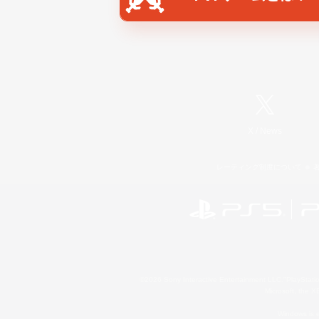
X
/
News
レーティング制度について
©2026 Sony Interactive Entertainment LLC."PlayStation
Microsoft, the 
Windows is e