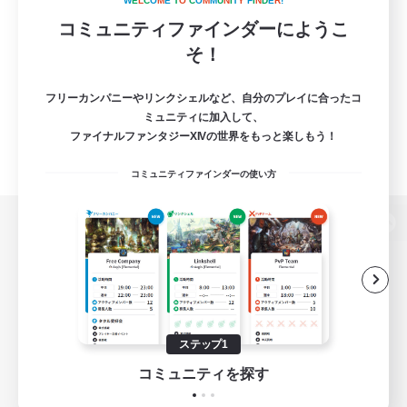
W
E
L
C
O
M
E
T
O
C
O
M
M
U
N
I
T
Y
F
I
N
D
E
R
!
コミュニティファインダーにようこ
そ！
フリーカンパニーやリンクシェルなど、自分のプレイに合ったコ
ミュニティに加入して、
ファイナルファンタジーXIVの世界をもっと楽しもう！
コミュニティファインダーの使い方
パソコン版へ
関連商品
e-STOREで購入
ステップ1
ゲームダウンロード
コミュニティを探す