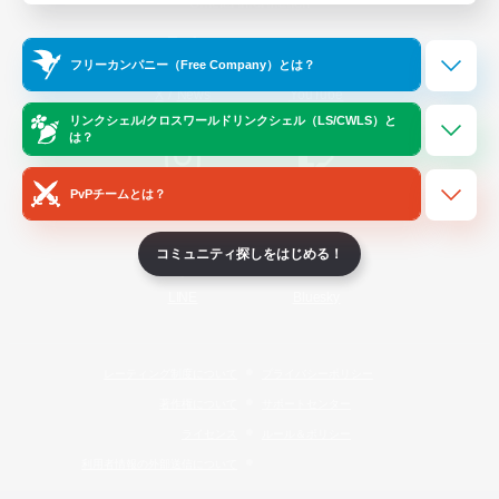
Official Information
フリーカンパニー（Free Company）とは？
/
X
News
YouTube
リンクシェル/クロスワールドリンクシェル（LS/CWLS）と
は？
PvPチームとは？
Instagram
Twitch
コミュニティ探しをはじめる！
LINE
Bluesky
レーティング制度について
プライバシーポリシー
著作権について
サポートセンター
ライセンス
ルール＆ポリシー
利用者情報の外部送信について