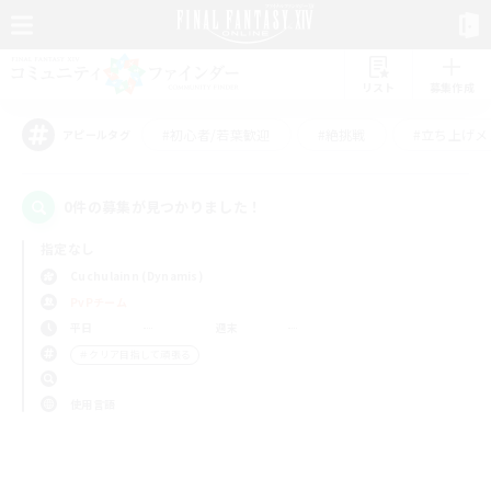
リスト
募集作成
#初心者/若葉歓迎
#絶挑戦
#立ち上げメ
アピールタグ
0件の募集が見つかりました！
指定なし
Cuchulainn (Dynamis)
PvPチーム
平日
週末
＃クリア目指して頑張る
使用言語