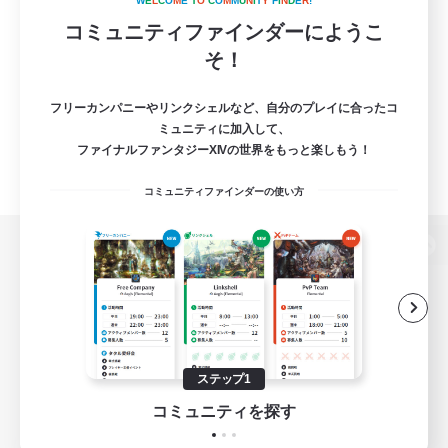
W
E
L
C
O
M
E
T
O
C
O
M
M
U
N
I
T
Y
F
I
N
D
E
R
!
コミュニティファインダーにようこ
そ！
フリーカンパニーやリンクシェルなど、自分のプレイに合ったコ
ミュニティに加入して、
ファイナルファンタジーXIVの世界をもっと楽しもう！
コミュニティファインダーの使い方
パソコン版へ
関連商品
e-STOREで購入
ステップ1
ゲームダウンロード
コミュニティを探す