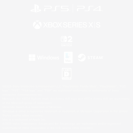
©2026 Sony Interactive Entertainment LLC."PlayStation Family Mark", "PlayStation", "PS5
logo", "PS5", "PS4 logo" and "PS4" are registered trademarks or trademarks of Sony
Interactive Entertainment Inc.
Microsoft, the XBOX Sphere mark, the Series X|S logo and XBOX Series X|S are trademarks
of the Microsoft group of companies.
Nintendo Switch is a trademark of Nintendo.
Windows is either a registered trademark or trademark of Microsoft Corporation in the United
States and/or other countries.
Mac is a trademark of Apple Inc.
©2026 Valve Corporation. Steam and the Steam logo are trademarks and/or registered
trademarks of Valve Corporation in the U.S. and/or other countries.