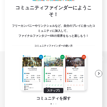
W
E
L
C
O
M
E
T
O
C
O
M
M
U
N
I
T
Y
F
I
N
D
E
R
!
コミュニティファインダーにようこ
そ！
フリーカンパニーやリンクシェルなど、自分のプレイに合ったコ
ミュニティに加入して、
ファイナルファンタジーXIVの世界をもっと楽しもう！
コミュニティファインダーの使い方
パソコン版へ
関連商品
e-STOREで購入
ステップ1
ゲームダウンロード
コミュニティを探す