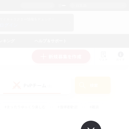
日本語
マイキャラクター情報をチェック！
ログイン
ンキング
ヘルプ＆サポート
新規募集を作成
リスト
ガイド
PvPチーム
検索
(0)
#まったりゆっくり楽しむ
#復帰者歓迎
#雑談
心
#演奏
#トレジャーハント
#ハウジング
）
#プレイヤー主催イベント