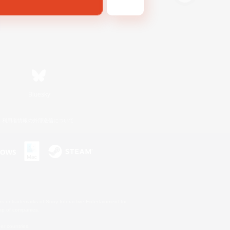
Bluesky
利用者情報の外部送信について
s or trademarks of Sony Interactive Entertainment Inc.
up of companies.
er countries.