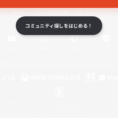
関連商品
e-STOREで購入
ゲームダウンロード
コミュニティ探しをはじめる！
Official Information
YouTube
Instagram
Twitch
LINE
著作権について
プライバシーポリシー
サポートセンター
ライセンス
ルール＆ポリシー
 Family Mark", "PlayStation", "PS5 logo", "PS5", "PS4 logo" and "PS4" are registered trademark
XBOX Sphere mark, the Series X|S logo and XBOX Series X|S are trademarks of the Microsoft gro
Nintendo Switch is a trademark of Nintendo.
ither a registered trademark or trademark of Microsoft Corporation in the United States and/or oth