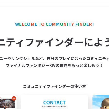
＃クリア目指して頑張る
W
E
L
C
O
M
E
T
O
C
O
M
M
U
N
I
T
Y
F
I
N
D
E
R
!
ニティファインダーによ
ニーやリンクシェルなど、自分のプレイに合ったコミュニテ
ファイナルファンタジーXIVの世界をもっと楽しもう！
募集数 0件
集が見つかりませんでし
コミュニティファインダーの使い方
条件を変えて検索してみるでっす！