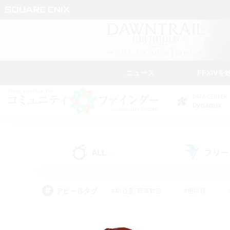
ニュース
FFXIVを
DATA CENTER
Dynamis
ALL
フリー
(0)
アピールタグ
#初心者/若葉歓迎
#絶挑戦
#なんでも楽しむ
#学生中心
#モブハント
#レベリング
#クリア目指し