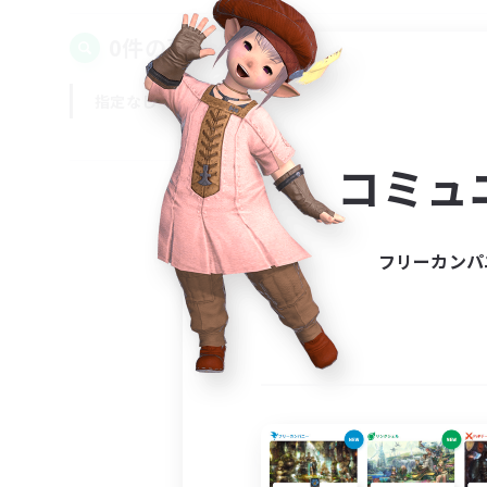
0件の募集が見つかりました！
指定なし
平日
週末
コミュ
フリーカンパ
募