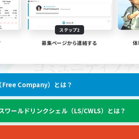
ステップ2
す
募集ページから連絡する
体
ree Company）とは？
スワールドリンクシェル（LS/CWLS）とは？
スマートフォン版へ