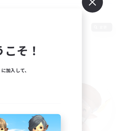
使用言語
変更
うこそ！
ィに加入して、
た。