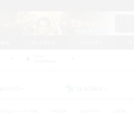
始める
プレイガイド
コミュニティ
ラ
WORLD
Cuchulainn
カンパニー
LS & CWLS
(0)
(0)
#立ち上げメンバー募集
#零式挑戦
#社会人中心
#極挑戦
#体験歓迎
#ロールプレイ
#ギャザラー中心
#クラフター中
て頑張る
#スクリーンショット撮影
#ミラプリ（ミラージュプリズム