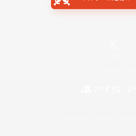
X
/
News
レーティング制度について
©2026 Sony Interactive Entertainment LLC."PlayStation
Microsoft, the 
Windows is e