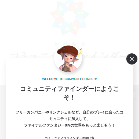
W
E
L
C
O
M
E
T
O
C
O
M
M
U
N
I
T
Y
F
I
N
D
E
R
!
コミュニティファインダーにようこ
そ！
パソコン版へ
フリーカンパニーやリンクシェルなど、自分のプレイに合ったコ
ミュニティに加入して、
ファイナルファンタジーXIVの世界をもっと楽しもう！
関連商品
e-STOREで購入
コミュニティファインダーの使い方