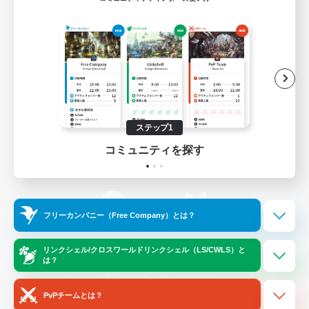
ゲームダウンロード
Official Information
/
X
News
YouTube
ステップ1
コミュニティを探す
Instagram
Twitch
フリーカンパニー（Free Company）とは？
LINE
Bluesky
リンクシェル/クロスワールドリンクシェル（LS/CWLS）と
は？
レーティング制度について
プライバシーポリシー
著作権について
サポートセンター
PvPチームとは？