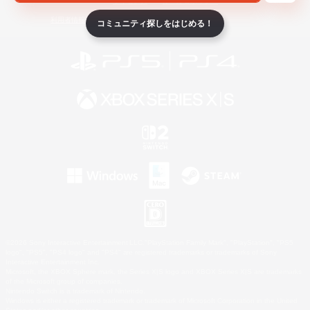
ライセンス
ルール＆ポリシー
利用者情報の外部送信について
コミュニティ探しをはじめる！
©2026 Sony Interactive Entertainment LLC."PlayStation Family Mark", "PlayStation", "PS5
logo", "PS5", "PS4 logo" and "PS4" are registered trademarks or trademarks of Sony
Interactive Entertainment Inc.
Microsoft, the XBOX Sphere mark, the Series X|S logo and XBOX Series X|S are trademarks
of the Microsoft group of companies.
Nintendo Switch is a trademark of Nintendo.
Windows is either a registered trademark or trademark of Microsoft Corporation in the United