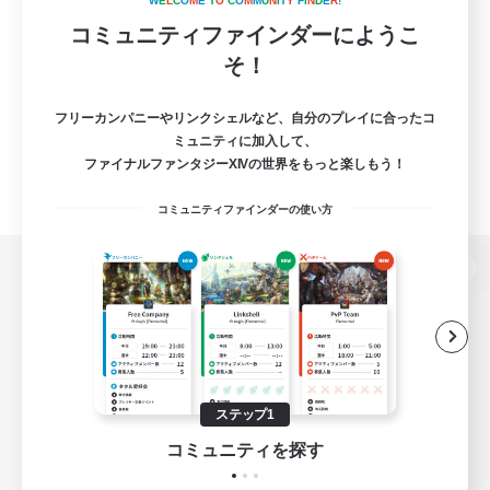
W
E
L
C
O
M
E
T
O
C
O
M
M
U
N
I
T
Y
F
I
N
D
E
R
!
コミュニティファインダーにようこ
そ！
フリーカンパニーやリンクシェルなど、自分のプレイに合ったコ
ミュニティに加入して、
ファイナルファンタジーXIVの世界をもっと楽しもう！
コミュニティファインダーの使い方
パソコン版へ
関連商品
e-STOREで購入
ステップ1
ゲームダウンロード
コミュニティを探す