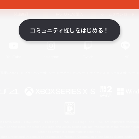
関連商品
e-STOREで購入
ゲームダウンロード
コミュニティ探しをはじめる！
Official Information
YouTube
Instagram
Twitch
LINE
著作権について
プライバシーポリシー
サポートセンター
ライセンス
ルール＆ポリシー
 Family Mark", "PlayStation", "PS5 logo", "PS5", "PS4 logo" and "PS4" are registered trademark
XBOX Sphere mark, the Series X|S logo and XBOX Series X|S are trademarks of the Microsoft gro
Nintendo Switch is a trademark of Nintendo.
ither a registered trademark or trademark of Microsoft Corporation in the United States and/or oth