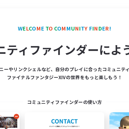
＃ギャザラー中心
使用言
W
E
L
C
O
M
E
T
O
C
O
M
M
U
N
I
T
Y
F
I
N
D
E
R
!
ニティファインダーによ
ニーやリンクシェルなど、自分のプレイに合ったコミュニテ
ファイナルファンタジーXIVの世界をもっと楽しもう！
募集数 0件
集が見つかりませんでし
コミュニティファインダーの使い方
条件を変えて検索してみるでっす！