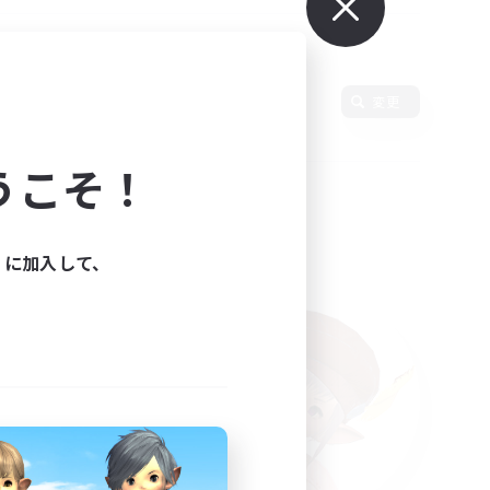
語
変更
うこそ！
ィに加入して、
た。