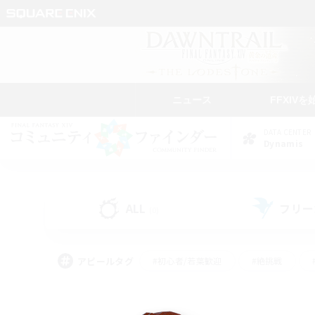
ニュース
FFXIVを
DATA CENTER
Dynamis
ALL
フリー
(0)
アピールタグ
#初心者/若葉歓迎
#絶挑戦
#学生中心
#なんでも楽しむ
#モブハント
#
#演奏
#ミラプリ（ミラ