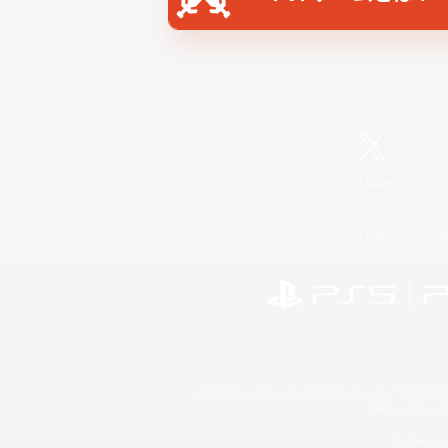
X
/
News
レーティング制度について
©2026 Sony Interactive Entertainment LLC."PlayStation
Microsoft, the 
Windows is e