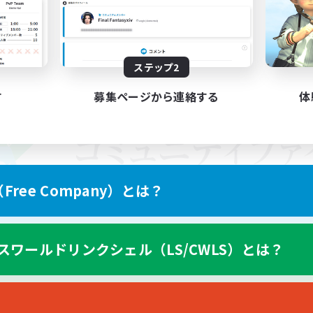
ステップ2
す
募集ページから連絡する
体
ree Company）とは？
スワールドリンクシェル（LS/CWLS）とは？
スマートフォン版へ