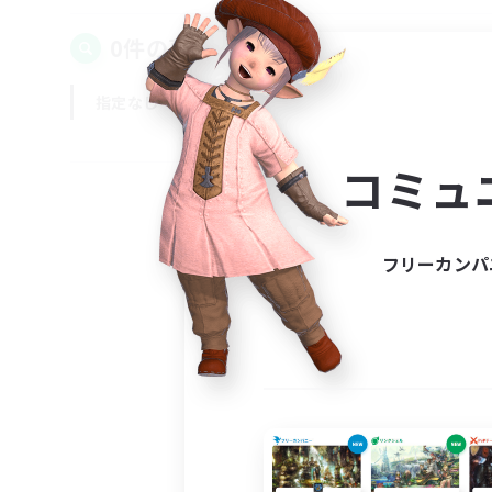
0件の募集が見つかりました！
指定なし
平日
週末
コミュ
フリーカンパ
募