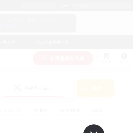
日本語
マイキャラクター情報をチェック！
ログイン
ンキング
ヘルプ＆サポート
新規募集を作成
リスト
ガイド
PvPチーム
検索
(0)
ゆっくり楽しむ
#極挑戦
#復帰者歓迎
#雑談
#ハウジング
#トレジャーハント
#レベリング
#プレイヤー主催イベント