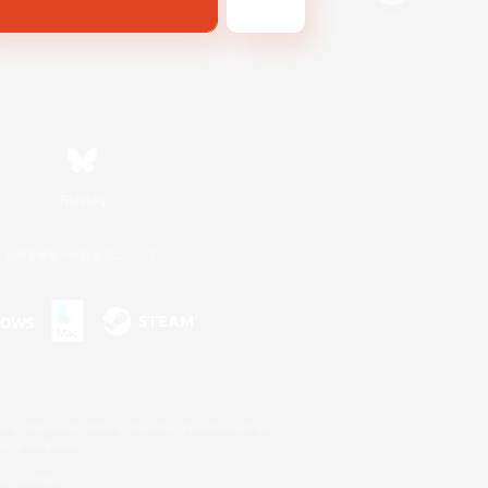
Bluesky
利用者情報の外部送信について
s or trademarks of Sony Interactive Entertainment Inc.
up of companies.
er countries.