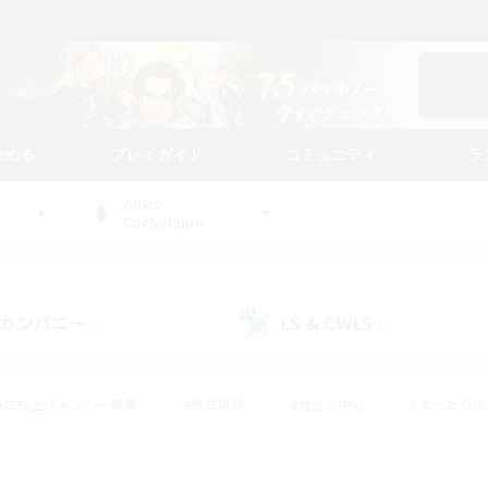
始める
プレイガイド
コミュニティ
ラ
WORLD
Cuchulainn
カンパニー
LS & CWLS
(0)
(0)
#立ち上げメンバー募集
#零式挑戦
#社会人中心
#まったり
体験歓迎
#クラフター中心
#ロールプレイ
#ギャザラー中心
ージュプリズム）
#スクリーンショット撮影
#クリア目指して頑張る