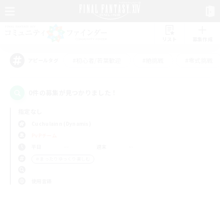
リスト
募集作成
#初心者/若葉歓迎
#絶挑戦
#零式挑戦
アピールタグ
0件の募集が見つかりました！
指定なし
Cuchulainn (Dynamis)
PvPチーム
平日
週末
＃まったりゆっくり楽しむ
使用言語