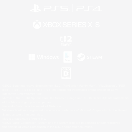
©2026 Sony Interactive Entertainment LLC."PlayStation Family Mark", "PlayStation", "PS5
logo", "PS5", "PS4 logo" and "PS4" are registered trademarks or trademarks of Sony
Interactive Entertainment Inc.
Microsoft, the XBOX Sphere mark, the Series X|S logo and XBOX Series X|S are trademarks
of the Microsoft group of companies.
Nintendo Switch is a trademark of Nintendo.
Windows is either a registered trademark or trademark of Microsoft Corporation in the United
States and/or other countries.
Mac is a trademark of Apple Inc.
©2026 Valve Corporation. Steam and the Steam logo are trademarks and/or registered
trademarks of Valve Corporation in the U.S. and/or other countries.