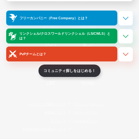
Official Information
フリーカンパニー（Free Company）とは？
/
X
News
YouTube
リンクシェル/クロスワールドリンクシェル（LS/CWLS）と
は？
PvPチームとは？
Instagram
Twitch
コミュニティ探しをはじめる！
LINE
Bluesky
レーティング制度について
プライバシーポリシー
著作権について
サポートセンター
ライセンス
ルール＆ポリシー
利用者情報の外部送信について