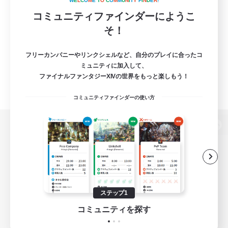
W
E
L
C
O
M
E
T
O
C
O
M
M
U
N
I
T
Y
F
I
N
D
E
R
!
コミュニティファインダーにようこ
そ！
フリーカンパニーやリンクシェルなど、自分のプレイに合ったコ
ミュニティに加入して、
ファイナルファンタジーXIVの世界をもっと楽しもう！
コミュニティファインダーの使い方
パソコン版へ
関連商品
e-STOREで購入
ステップ1
ゲームダウンロード
コミュニティを探す