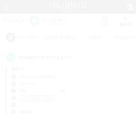
リスト
募集作成
#初心者/若葉歓迎
#絶挑戦
#立ち上げメ
アピールタグ
0件の募集が見つかりました！
指定なし
Cuchulainn (Dynamis)
PvPチーム
平日
週末
＃クリア目指して頑張る
使用言語