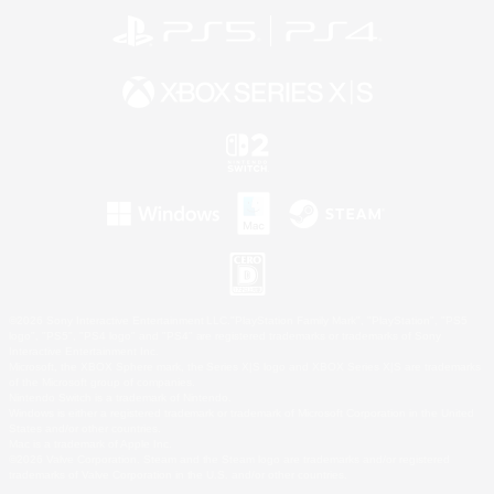
©2026 Sony Interactive Entertainment LLC."PlayStation Family Mark", "PlayStation", "PS5
logo", "PS5", "PS4 logo" and "PS4" are registered trademarks or trademarks of Sony
Interactive Entertainment Inc.
Microsoft, the XBOX Sphere mark, the Series X|S logo and XBOX Series X|S are trademarks
of the Microsoft group of companies.
Nintendo Switch is a trademark of Nintendo.
Windows is either a registered trademark or trademark of Microsoft Corporation in the United
States and/or other countries.
Mac is a trademark of Apple Inc.
©2026 Valve Corporation. Steam and the Steam logo are trademarks and/or registered
trademarks of Valve Corporation in the U.S. and/or other countries.