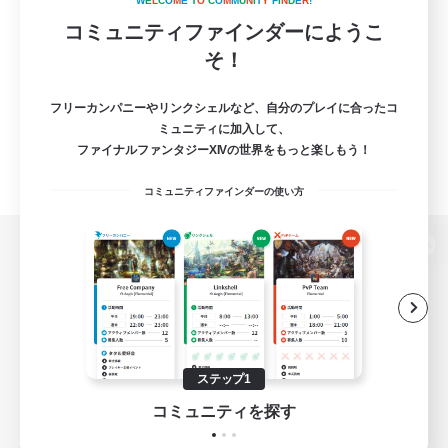
W
E
L
C
O
M
E
T
O
C
O
M
M
U
N
I
T
Y
F
I
N
D
E
R
!
コミュニティファインダーにようこ
そ！
フリーカンパニーやリンクシェルなど、自分のプレイに合ったコ
ミュニティに加入して、
ファイナルファンタジーXIVの世界をもっと楽しもう！
コミュニティファインダーの使い方
パソコン版へ
関連商品
e-STOREで購入
ステップ1
ゲームダウンロード
コミュニティを探す