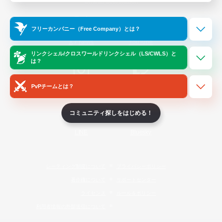
Official Information
フリーカンパニー（Free Company）とは？
/
X
News
YouTube
リンクシェル/クロスワールドリンクシェル（LS/CWLS）と
は？
PvPチームとは？
Instagram
Twitch
コミュニティ探しをはじめる！
LINE
Bluesky
レーティング制度について
プライバシーポリシー
著作権について
サポートセンター
ライセンス
ルール＆ポリシー
利用者情報の外部送信について