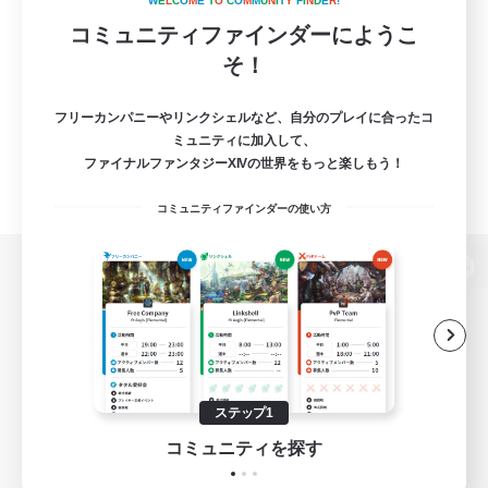
W
E
L
C
O
M
E
T
O
C
O
M
M
U
N
I
T
Y
F
I
N
D
E
R
!
コミュニティファインダーにようこ
そ！
フリーカンパニーやリンクシェルなど、自分のプレイに合ったコ
ミュニティに加入して、
ファイナルファンタジーXIVの世界をもっと楽しもう！
コミュニティファインダーの使い方
パソコン版へ
関連商品
e-STOREで購入
ステップ1
ゲームダウンロード
コミュニティを探す