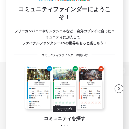
W
E
L
C
O
M
E
T
O
C
O
M
M
U
N
I
T
Y
F
I
N
D
E
R
!
コミュニティファインダーにようこ
そ！
フリーカンパニーやリンクシェルなど、自分のプレイに合ったコ
ミュニティに加入して、
ファイナルファンタジーXIVの世界をもっと楽しもう！
コミュニティファインダーの使い方
パソコン版へ
関連商品
e-STOREで購入
ステップ1
ゲームダウンロード
コミュニティを探す