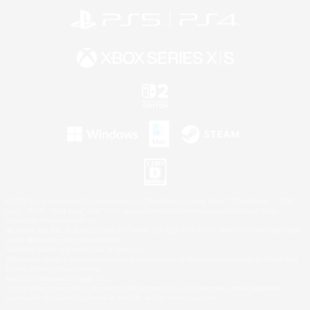
©2026 Sony Interactive Entertainment LLC."PlayStation Family Mark", "PlayStation", "PS5
logo", "PS5", "PS4 logo" and "PS4" are registered trademarks or trademarks of Sony
Interactive Entertainment Inc.
Microsoft, the XBOX Sphere mark, the Series X|S logo and XBOX Series X|S are trademarks
of the Microsoft group of companies.
Nintendo Switch is a trademark of Nintendo.
Windows is either a registered trademark or trademark of Microsoft Corporation in the United
States and/or other countries.
Mac is a trademark of Apple Inc.
©2026 Valve Corporation. Steam and the Steam logo are trademarks and/or registered
trademarks of Valve Corporation in the U.S. and/or other countries.