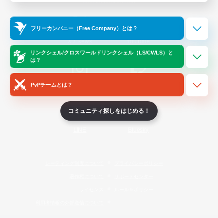
Official Information
フリーカンパニー（Free Company）とは？
/
X
News
YouTube
リンクシェル/クロスワールドリンクシェル（LS/CWLS）と
は？
PvPチームとは？
Instagram
Twitch
コミュニティ探しをはじめる！
LINE
Bluesky
レーティング制度について
プライバシーポリシー
著作権について
サポートセンター
ライセンス
ルール＆ポリシー
利用者情報の外部送信について