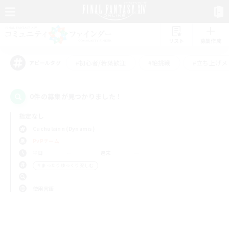
リスト
募集作成
#初心者/若葉歓迎
#絶挑戦
#立ち上げメ
アピールタグ
0件の募集が見つかりました！
指定なし
Cuchulainn (Dynamis)
PvPチーム
平日
週末
＃まったりゆっくり楽しむ
使用言語