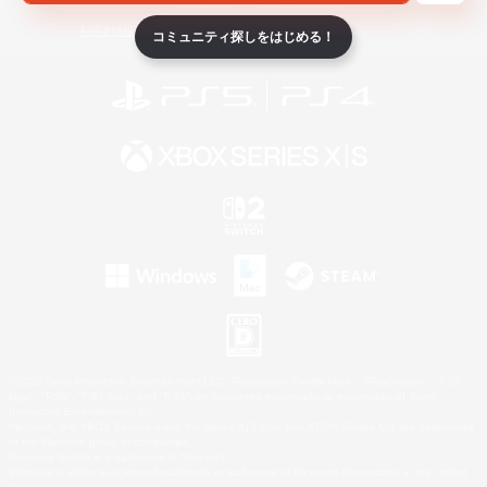
ライセンス
ルール＆ポリシー
利用者情報の外部送信について
コミュニティ探しをはじめる！
©2026 Sony Interactive Entertainment LLC."PlayStation Family Mark", "PlayStation", "PS5
logo", "PS5", "PS4 logo" and "PS4" are registered trademarks or trademarks of Sony
Interactive Entertainment Inc.
Microsoft, the XBOX Sphere mark, the Series X|S logo and XBOX Series X|S are trademarks
of the Microsoft group of companies.
Nintendo Switch is a trademark of Nintendo.
Windows is either a registered trademark or trademark of Microsoft Corporation in the United