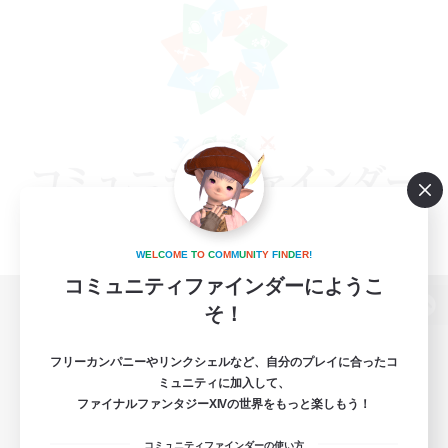
W
E
L
C
O
M
E
T
O
C
O
M
M
U
N
I
T
Y
F
I
N
D
E
R
!
コミュニティファインダーにようこ
そ！
パソコン版へ
フリーカンパニーやリンクシェルなど、自分のプレイに合ったコ
ミュニティに加入して、
ファイナルファンタジーXIVの世界をもっと楽しもう！
関連商品
e-STOREで購入
コミュニティファインダーの使い方