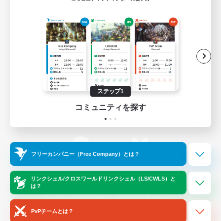
ゲームダウンロード
Official Information
/
X
News
YouTube
ステップ1
コミュニティを探す
Instagram
Twitch
フリーカンパニー（Free Company）とは？
LINE
Bluesky
リンクシェル/クロスワールドリンクシェル（LS/CWLS）と
は？
レーティング制度について
プライバシーポリシー
著作権について
サポートセンター
PvPチームとは？