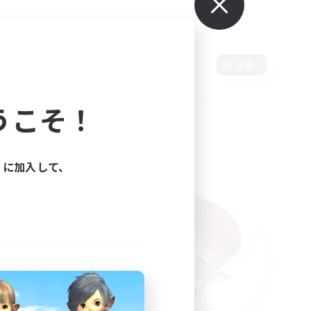
使用言語
変更
うこそ！
ィに加入して、
た。