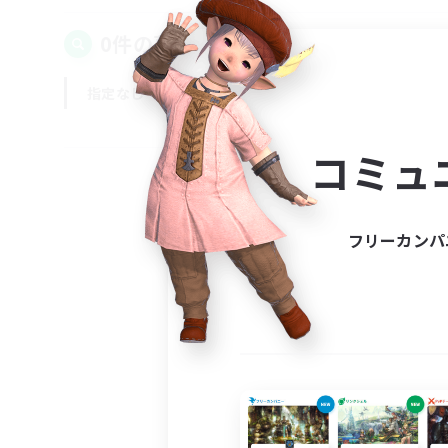
0件の募集が見つかりました！
指定なし
平日
週末
コミュ
フリーカンパ
募