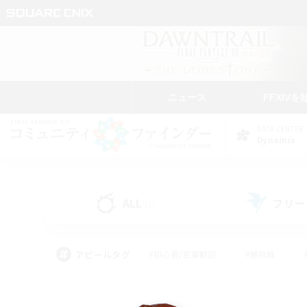
ニュース
FFXIVを
DATA CENTER
Dynamis
ALL
フリー
(1)
アピールタグ
#初心者/若葉歓迎
#絶挑戦
#モブハント
#学生中心
#なんでも楽しむ
#スクリーンショット撮影
#ハウジ