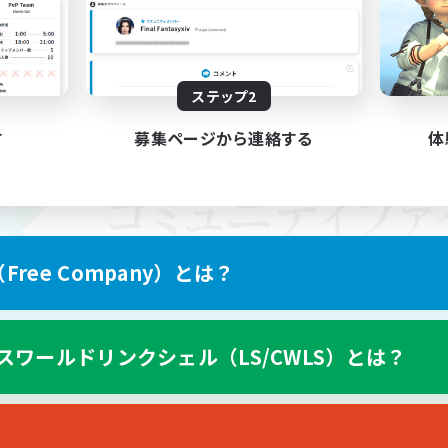
ステップ2
す
募集ページから連絡する
体
ree Company）とは？
スワールドリンクシェル（LS/CWLS）とは？
スマートフォン版へ