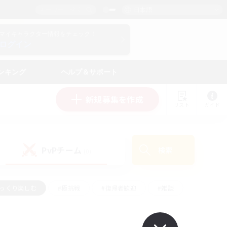
日本語
マイキャラクター情報をチェック！
ログイン
ンキング
ヘルプ＆サポート
新規募集を作成
リスト
ガイド
PvPチーム
検索
(0)
ゆっくり楽しむ
#極挑戦
#復帰者歓迎
#雑談
ルプレイ
#トレジャーハント
#レベリング
して頑張る
#プレイヤー主催イベント