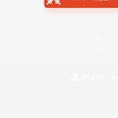
X
/
News
レーティング制度について
©2026 Sony Interactive Entertainment LLC."PlayStation
Microsoft, the 
Windows is e