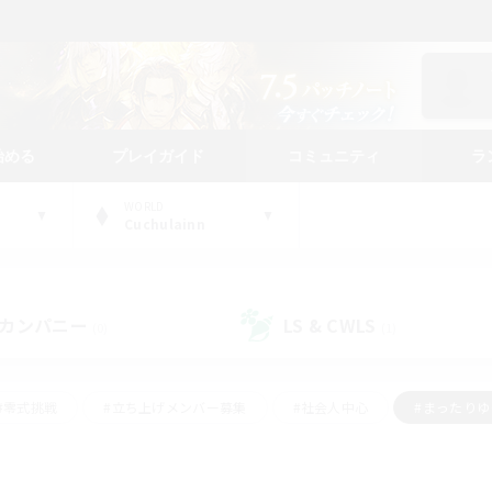
始める
プレイガイド
コミュニティ
ラ
WORLD
Cuchulainn
カンパニー
LS & CWLS
(0)
(1)
#零式挑戦
#立ち上げメンバー募集
#社会人中心
#まったり
#体験歓迎
#クラフター中心
#ギャザラー中心
#ロー
ング
#演奏
#ミラプリ（ミラージュプリズム）
#クリア目指