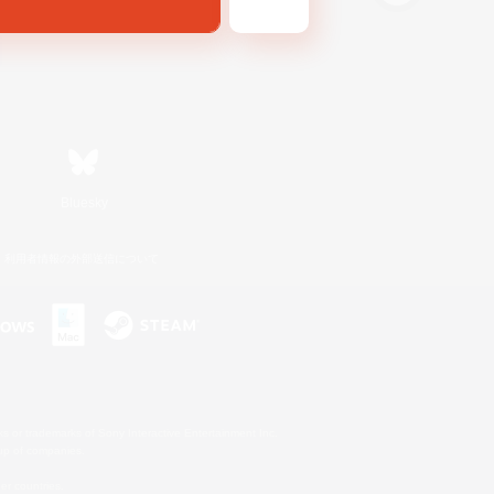
Bluesky
利用者情報の外部送信について
s or trademarks of Sony Interactive Entertainment Inc.
up of companies.
er countries.