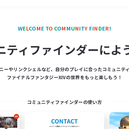
＃まったりゆっくり楽しむ
W
E
L
C
O
M
E
T
O
C
O
M
M
U
N
I
T
Y
F
I
N
D
E
R
!
ニティファインダーによ
ニーやリンクシェルなど、自分のプレイに合ったコミュニテ
ファイナルファンタジーXIVの世界をもっと楽しもう！
募集数 0件
集が見つかりませんでし
コミュニティファインダーの使い方
条件を変えて検索してみるでっす！