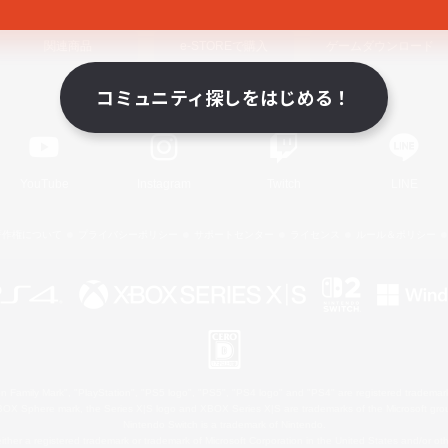
関連商品
e-STOREで購入
ゲームダウンロード
コミュニティ探しをはじめる！
Official Information
YouTube
Instagram
Twitch
LINE
著作権について
プライバシーポリシー
サポートセンター
ライセンス
ルール＆ポリシー
 Family Mark", "PlayStation", "PS5 logo", "PS5", "PS4 logo" and "PS4" are registered trademark
XBOX Sphere mark, the Series X|S logo and XBOX Series X|S are trademarks of the Microsoft gro
Nintendo Switch is a trademark of Nintendo.
ither a registered trademark or trademark of Microsoft Corporation in the United States and/or oth