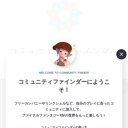
W
E
L
C
O
M
E
T
O
C
O
M
M
U
N
I
T
Y
F
I
N
D
E
R
!
コミュニティファインダーにようこ
そ！
パソコン版へ
フリーカンパニーやリンクシェルなど、自分のプレイに合ったコ
ミュニティに加入して、
ファイナルファンタジーXIVの世界をもっと楽しもう！
関連商品
e-STOREで購入
コミュニティファインダーの使い方