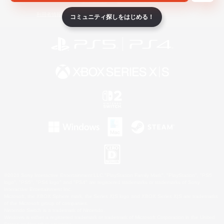
ライセンス
ルール＆ポリシー
利用者情報の外部送信について
コミュニティ探しをはじめる！
©2026 Sony Interactive Entertainment LLC."PlayStation Family Mark", "PlayStation", "PS5
logo", "PS5", "PS4 logo" and "PS4" are registered trademarks or trademarks of Sony
Interactive Entertainment Inc.
Microsoft, the XBOX Sphere mark, the Series X|S logo and XBOX Series X|S are trademarks
of the Microsoft group of companies.
Nintendo Switch is a trademark of Nintendo.
Windows is either a registered trademark or trademark of Microsoft Corporation in the United