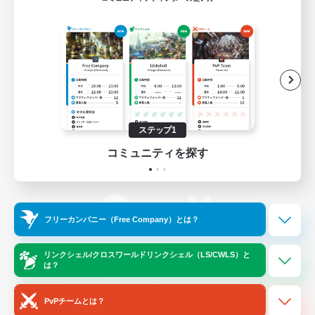
ゲームダウンロード
Official Information
/
X
News
YouTube
ステップ1
コミュニティを探す
Instagram
Twitch
フリーカンパニー（Free Company）とは？
LINE
Bluesky
リンクシェル/クロスワールドリンクシェル（LS/CWLS）と
は？
レーティング制度について
プライバシーポリシー
著作権について
サポートセンター
PvPチームとは？