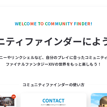
＃体験歓迎
使用言語
W
E
L
C
O
M
E
T
O
C
O
M
M
U
N
I
T
Y
F
I
N
D
E
R
!
ニティファインダーによ
ニーやリンクシェルなど、自分のプレイに合ったコミュニテ
ファイナルファンタジーXIVの世界をもっと楽しもう！
募集数 0件
集が見つかりませんでし
コミュニティファインダーの使い方
条件を変えて検索してみるでっす！