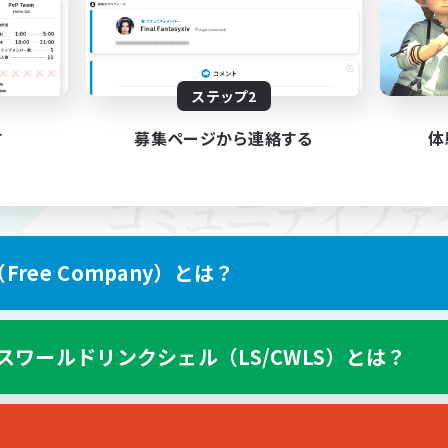
ステップ2
す
募集ページから連絡する
体
ree Company）とは？
スワールドリンクシェル（LS/CWLS）とは？
スマートフォン版へ