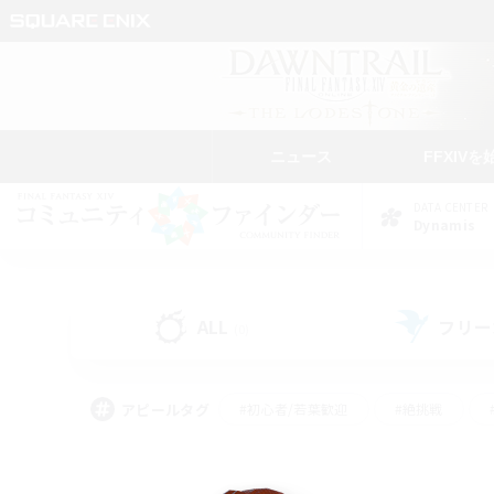
ニュース
FFXIVを
DATA CENTER
Dynamis
ALL
フリー
(0)
アピールタグ
#初心者/若葉歓迎
#絶挑戦
#モブハント
#学生中心
#なんでも楽しむ
#スクリーンショット撮影
#ハウジ