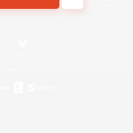
Bluesky
利用者情報の外部送信について
s or trademarks of Sony Interactive Entertainment Inc.
up of companies.
er countries.