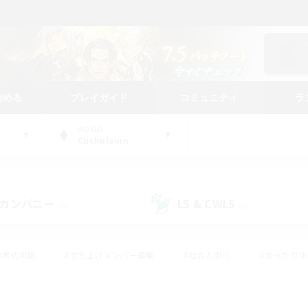
始める
プレイガイド
コミュニティ
ラ
WORLD
Cuchulainn
カンパニー
LS & CWLS
(0)
(0)
#零式挑戦
#立ち上げメンバー募集
#社会人中心
#まったり
#体験歓迎
#クラフター中心
#ギャザラー中心
#ロー
ング
#演奏
#ミラプリ（ミラージュプリズム）
#クリア目指