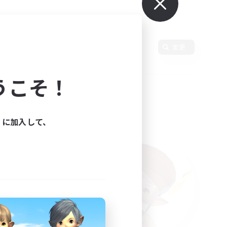
変更
うこそ！
ィに加入して、
た。