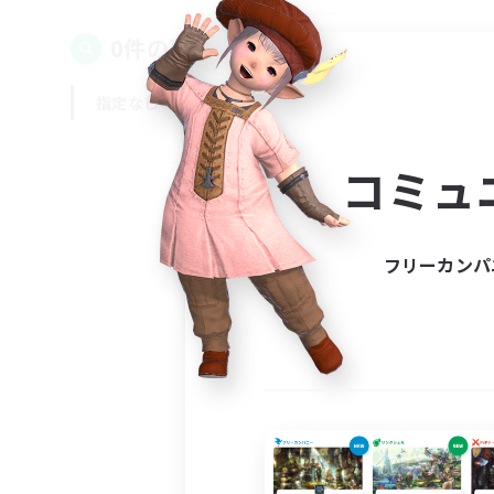
0件の募集が見つかりました！
指定なし
平日
週末
コミュ
フリーカンパ
募