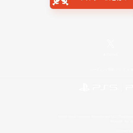
X
/
News
レーティング制度について
©2026 Sony Interactive Entertainment LLC."PlayStation
Microsoft, the 
Windows is e