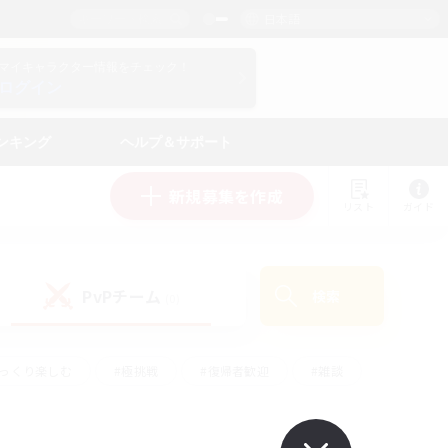
日本語
マイキャラクター情報をチェック！
ログイン
ンキング
ヘルプ＆サポート
新規募集を作成
リスト
ガイド
PvPチーム
検索
(0)
ゆっくり楽しむ
#極挑戦
#復帰者歓迎
#雑談
ルプレイ
#トレジャーハント
#レベリング
して頑張る
#プレイヤー主催イベント