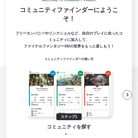
W
E
L
C
O
M
E
T
O
C
O
M
M
U
N
I
T
Y
F
I
N
D
E
R
!
コミュニティファインダーにようこ
そ！
フリーカンパニーやリンクシェルなど、自分のプレイに合ったコ
ミュニティに加入して、
ファイナルファンタジーXIVの世界をもっと楽しもう！
コミュニティファインダーの使い方
パソコン版へ
関連商品
e-STOREで購入
ステップ1
ゲームダウンロード
コミュニティを探す