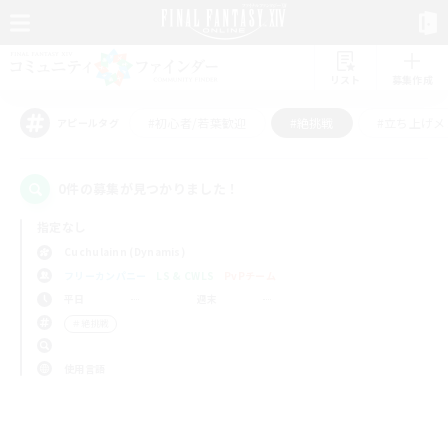
リスト
募集作成
#初心者/若葉歓迎
#絶挑戦
#立ち上げメ
アピールタグ
0件の募集が見つかりました！
指定なし
Cuchulainn (Dynamis)
フリーカンパニー
LS & CWLS
PvPチーム
平日
週末
＃絶挑戦
使用言語