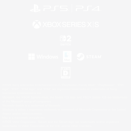
©2026 Sony Interactive Entertainment LLC."PlayStation Family Mark", "PlayStation", "PS5
logo", "PS5", "PS4 logo" and "PS4" are registered trademarks or trademarks of Sony
Interactive Entertainment Inc.
Microsoft, the XBOX Sphere mark, the Series X|S logo and XBOX Series X|S are trademarks
of the Microsoft group of companies.
Nintendo Switch is a trademark of Nintendo.
Windows is either a registered trademark or trademark of Microsoft Corporation in the United
States and/or other countries.
Mac is a trademark of Apple Inc.
©2026 Valve Corporation. Steam and the Steam logo are trademarks and/or registered
trademarks of Valve Corporation in the U.S. and/or other countries.