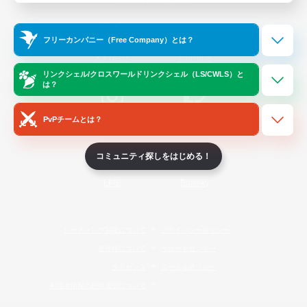
Official Information
フリーカンパニー（Free Company）とは？
/
X
News
YouTube
リンクシェル/クロスワールドリンクシェル（LS/CWLS）と
は？
PvPチームとは？
Instagram
Twitch
コミュニティ探しをはじめる！
LINE
Bluesky
レーティング制度について
プライバシーポリシー
著作権について
サポートセンター
ライセンス
ルール＆ポリシー
利用者情報の外部送信について