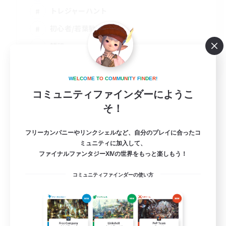
トレジャーハント
初心者/若葉歓迎
雑談
JA
詳細を見る
W
E
L
C
O
M
E
T
O
C
O
M
M
U
N
I
T
Y
F
I
N
D
E
R
!
募集期間: 2026/09/02 まで
コミュニティファインダーにようこ
そ！
フリーカンパニーやリンクシェルなど、自分のプレイに合ったコ
ミュニティに加入して、
ファイナルファンタジーXIVの世界をもっと楽しもう！
コミュニティファインダーの使い方