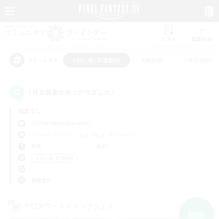
リスト
募集作成
#初心者/若葉歓迎
#絶挑戦
#零式挑戦
アピールタグ
1件の募集が見つかりました！
指定なし
Cuchulainn (Dynamis)
フリーカンパニー
LS & CWLS
PvPチーム
平日
週末
＃初心者/若葉歓迎
使用言語
クロスワールドリンクシェル
NEW