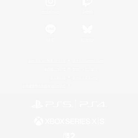
Instagram
Twitch
LINE
Bluesky
レーティング制度について
プライバシーポリシー
著作権について
サポートセンター
ライセンス
ルール＆ポリシー
利用者情報の外部送信について