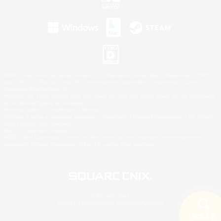
©2026 Sony Interactive Entertainment LLC."PlayStation Family Mark", "PlayStation", "PS5
logo", "PS5", "PS4 logo" and "PS4" are registered trademarks or trademarks of Sony
Interactive Entertainment Inc.
Microsoft, the XBOX Sphere mark, the Series X|S logo and XBOX Series X|S are trademarks
of the Microsoft group of companies.
Nintendo Switch is a trademark of Nintendo.
Windows is either a registered trademark or trademark of Microsoft Corporation in the United
States and/or other countries.
Mac is a trademark of Apple Inc.
©2026 Valve Corporation. Steam and the Steam logo are trademarks and/or registered
trademarks of Valve Corporation in the U.S. and/or other countries.
© SQUARE ENIX
LOGO ILLUSTRATION:© YOSHITAKA AMANO
検索する