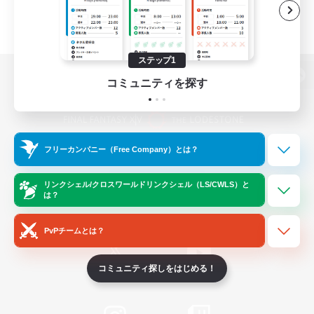
ステップ1
コミュニティを探す
パソコン版へ
フリーカンパニー（Free Company）とは？
関連商品
e-STOREで購入
ゲームダウンロード
リンクシェル/クロスワールドリンクシェル（LS/CWLS）と
は？
Official Information
PvPチームとは？
コミュニティ探しをはじめる！
/
X
News
YouTube