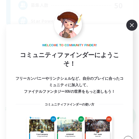
50
募集人数
Star Power
W
E
L
C
O
M
E
T
O
C
O
M
M
U
N
I
T
Y
F
I
N
D
E
R
!
コミュニティファインダーにようこ
そ！
EN
フリーカンパニーやリンクシェルなど、自分のプレイに合ったコ
ミュニティに加入して、
詳細を見る
ファイナルファンタジーXIVの世界をもっと楽しもう！
募集期間: 2026/09/03 まで
コミュニティファインダーの使い方
クロスワールドリンクシェル
NEW