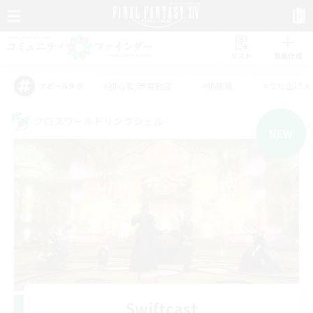
リスト
募集作成
#初心者/若葉歓迎
#絶挑戦
#立ち上げメ
アピールタグ
クロスワールドリンクシェル
NEW
Swiftcast