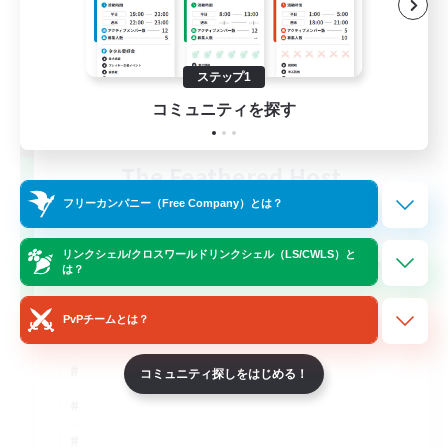
ステップ1
コミュニティを探す
The Feathered Host
追加メンバー募集
フリーカンパニー（Free Company）とは？
Dynamis
50
リンクシェル/クロスワールドリンクシェル（LS/CWLS）と
募集人数
は？
Field Operations
PvPチームとは？
コミュニティ探しをはじめる！