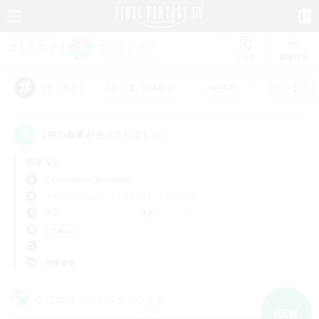
リスト
募集作成
#初心者/若葉歓迎
#絶挑戦
#立ち上げメ
アピールタグ
2件の募集が見つかりました！
指定なし
Cuchulainn (Dynamis)
フリーカンパニー
LS & CWLS
PvPチーム
平日
週末
＃雑談
使用言語
クロスワールドリンクシェル
NEW