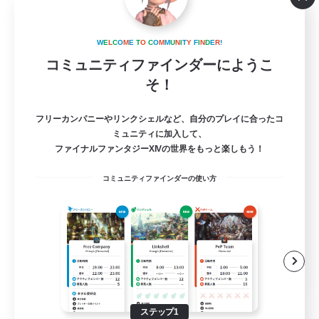
MAMEGAE - dynamis -
追加メンバー募集
W
E
L
C
O
M
E
T
O
C
O
M
M
U
N
I
T
Y
F
I
N
D
E
R
!
Dynamis
コミュニティファインダーにようこ
64
そ！
募集人数
日本語が分かる・話せる方専用のコミュニテ
フリーカンパニーやリンクシェルなど、自分のプレイに合ったコ
ィ！
ミュニティに加入して、
ファイナルファンタジーXIVの世界をもっと楽しもう！
立ち上げメンバー募集
コミュニティファインダーの使い方
まったりゆっくり楽しむ
スクリーンショット撮影
雑談
JA
詳細を見る
募集期間: 2026/09/01 まで
ステップ1