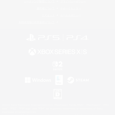
レーティング制度について
プライバシーポリシー
著作権について
サポートセンター
ライセンス
ルール＆ポリシー
利用者情報の外部送信について
©2026 Sony Interactive Entertainment LLC."PlayStation Family Mark", "PlayStation", "PS5
logo", "PS5", "PS4 logo" and "PS4" are registered trademarks or trademarks of Sony
Interactive Entertainment Inc.