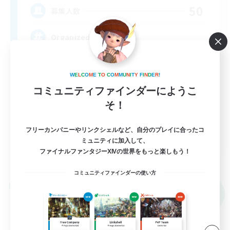
50
募集人数
Organized FC
W
E
L
C
O
M
E
T
O
C
O
M
M
U
N
I
T
Y
F
I
N
D
E
R
!
コミュニティファインダーにようこ
そ！
フリーカンパニーやリンクシェルなど、自分のプレイに合ったコ
EN
ミュニティに加入して、
ファイナルファンタジーXIVの世界をもっと楽しもう！
詳細を見る
募集期間: 2026/09/05 まで
コミュニティファインダーの使い方
リンクシェル
NEW