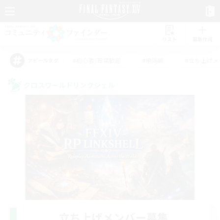
リスト
募集作成
#初心者/若葉歓迎
#絶挑戦
#立ち上げメ
アピールタグ
クロスワールドリンクシェル
立ち上げメンバー募集