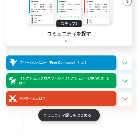
ステップ1
コミュニティを探す
The Moogle GuardPLUS
追加メンバー募集
フリーカンパニー（Free Company）とは？
Cuchulainn [Dynamis]
リンクシェル/クロスワールドリンクシェル（LS/CWLS）と
--
募集人数
は？
PvPチームとは？
コミュニティ探しをはじめる！