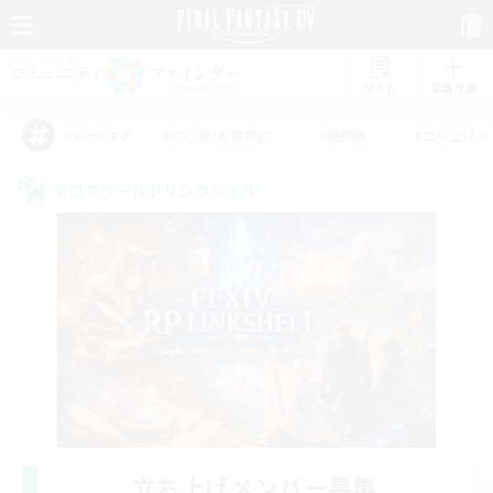
リスト
募集作成
#初心者/若葉歓迎
#絶挑戦
#立ち上げメ
アピールタグ
クロスワールドリンクシェル
立ち上げメンバー募集