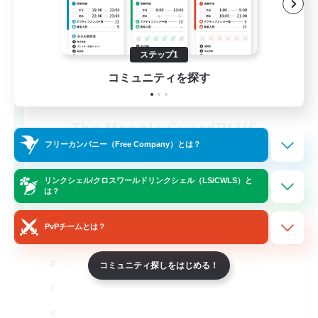
ステップ1
コミュニティを探す
The Moogle GuardPLUS
追加メンバー募集
フリーカンパニー（Free Company）とは？
Cuchulainn [Dynamis]
リンクシェル/クロスワールドリンクシェル（LS/CWLS）と
--
募集人数
は？
PvPチームとは？
コミュニティ探しをはじめる！