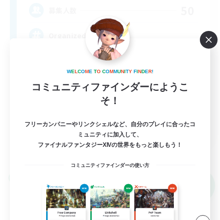
50
募集人数
Organized FC
W
E
L
C
O
M
E
T
O
C
O
M
M
U
N
I
T
Y
F
I
N
D
E
R
!
コミュニティファインダーにようこ
そ！
フリーカンパニーやリンクシェルなど、自分のプレイに合ったコ
EN
ミュニティに加入して、
ファイナルファンタジーXIVの世界をもっと楽しもう！
詳細を見る
募集期間: 2026/09/05 まで
コミュニティファインダーの使い方
リンクシェル
NEW