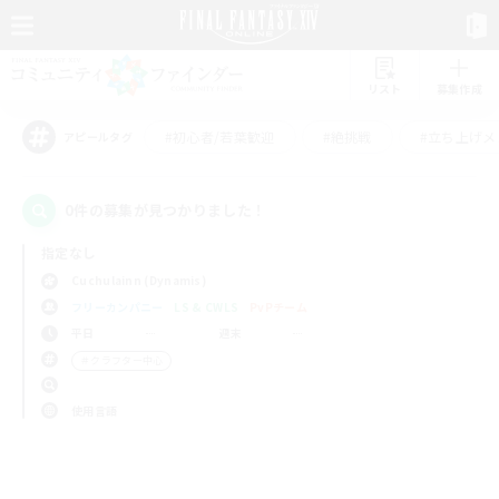
リスト
募集作成
#初心者/若葉歓迎
#絶挑戦
#立ち上げメ
アピールタグ
0件の募集が見つかりました！
指定なし
Cuchulainn (Dynamis)
フリーカンパニー
LS & CWLS
PvPチーム
平日
週末
＃クラフター中心
使用言語