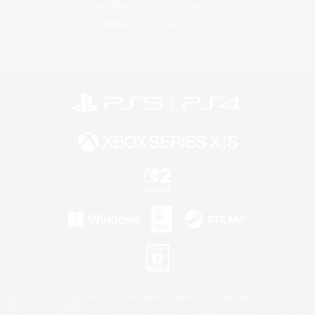
レーティング制度について
プライバシーポリシー
著作権について
サポートセンター
ライセンス
ルール＆ポリシー
利用者情報の外部送信について
©2026 Sony Interactive Entertainment LLC."PlayStation Family Mark", "PlayStation", "PS5
logo", "PS5", "PS4 logo" and "PS4" are registered trademarks or trademarks of Sony
Interactive Entertainment Inc.