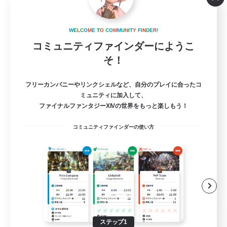
MAMEGAE - dynamis -
追加メンバー募集
W
E
L
C
O
M
E
T
O
C
O
M
M
U
N
I
T
Y
F
I
N
D
E
R
!
Dynamis
コミュニティファインダーにようこ
64
そ！
募集人数
日本語が分かる・話せる方専用のコミュニテ
フリーカンパニーやリンクシェルなど、自分のプレイに合ったコ
ィ！
ミュニティに加入して、
ファイナルファンタジーXIVの世界をもっと楽しもう！
立ち上げメンバー募集
コミュニティファインダーの使い方
まったりゆっくり楽しむ
スクリーンショット撮影
雑談
JA
詳細を見る
募集期間: 2026/09/01 まで
ステップ1