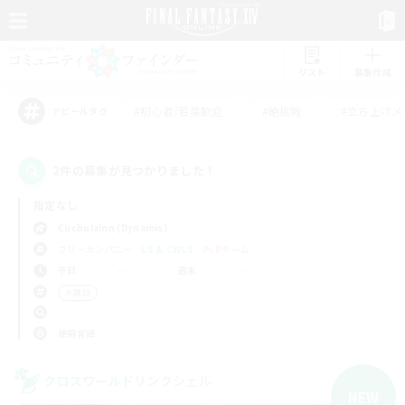
リスト
募集作成
#初心者/若葉歓迎
#絶挑戦
#立ち上げメ
アピールタグ
2件の募集が見つかりました！
指定なし
Cuchulainn (Dynamis)
フリーカンパニー
LS & CWLS
PvPチーム
平日
週末
＃雑談
使用言語
クロスワールドリンクシェル
NEW