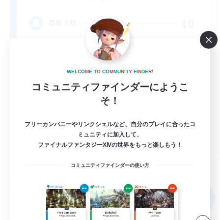
10
募集人数
サブキャラok
W
E
L
C
O
M
E
T
O
C
O
M
M
U
N
I
T
Y
F
I
N
D
E
R
!
クラフター中心
コミュニティファインダーにようこ
ギャザラー中心
そ！
雑談
フリーカンパニーやリンクシェルなど、自分のプレイに合ったコ
まったりゆっくり楽しむ
ミュニティに加入して、
JA
ファイナルファンタジーXIVの世界をもっと楽しもう！
詳細を見る
募集期間: 2026/09/06 まで
コミュニティファインダーの使い方
フリーカンパニー
NEW