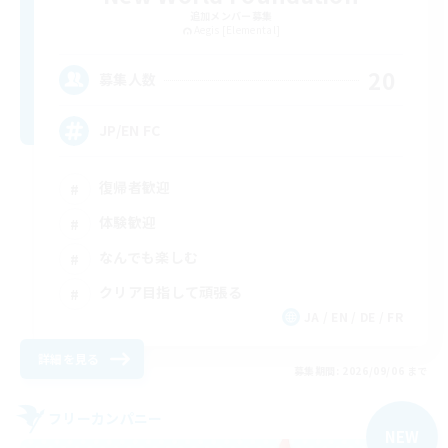
追加メンバー募集
Aegis [Elemental]
20
募集人数
JP/EN FC
復帰者歓迎
体験歓迎
なんでも楽しむ
クリア目指して頑張る
JA / EN / DE / FR
詳細を見る
募集期間: 2026/09/06 まで
フリーカンパニー
NEW