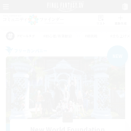
リスト
募集作成
#初心者/若葉歓迎
#絶挑戦
#立ち上げメ
アピールタグ
フリーカンパニー
NEW
New World Foundation