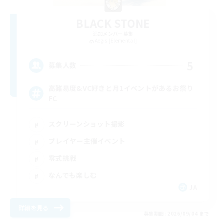
BLACK STONE
追加メンバー募集
Aegis [Elemental]
5
募集人数
高難易度&VC好きと月1イベントがあるお祭り
FC
スクリーンショット撮影
プレイヤー主催イベント
零式挑戦
なんでも楽しむ
JA
詳細を見る
募集期間: 2026/09/04 まで