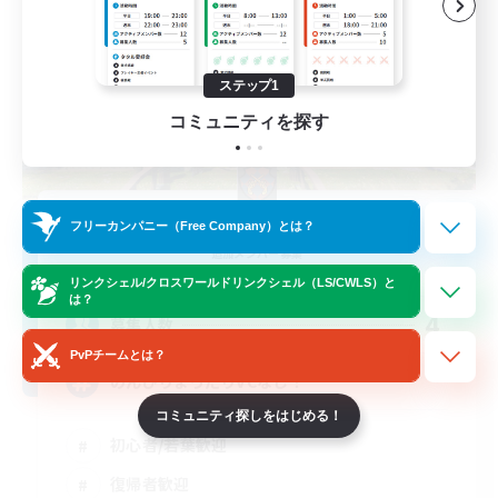
ステップ1
コミュニティを探す
Out of Orbit
フリーカンパニー（Free Company）とは？
追加メンバー募集
Aegis [Elemental]
リンクシェル/クロスワールドリンクシェル（LS/CWLS）と
は？
4
募集人数
PvPチームとは？
のんびりまったりVCなし！
コミュニティ探しをはじめる！
初心者/若葉歓迎
復帰者歓迎