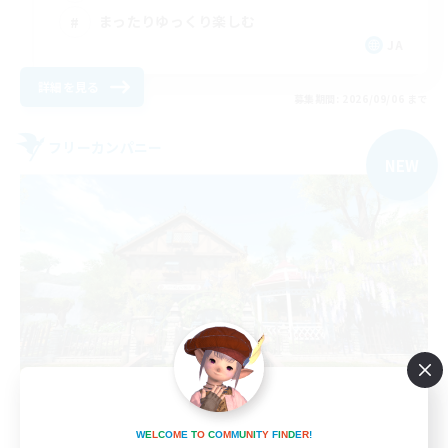
まったりゆっくり楽しむ
JA
詳細を見る
募集期間: 2026/09/06 まで
フリーカンパニー
NEW
Out of Orbit
W
E
L
C
O
M
E
T
O
C
O
M
M
U
N
I
T
Y
F
I
N
D
E
R
!
追加メンバー募集