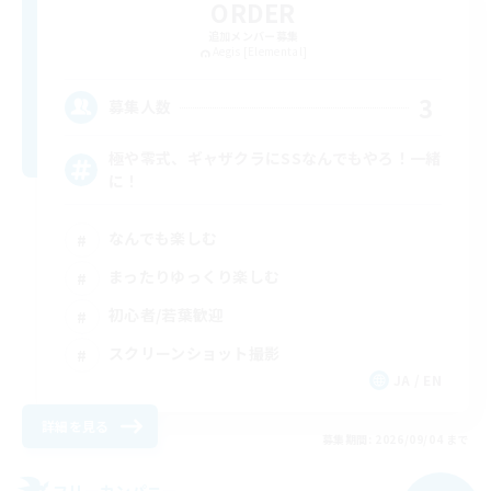
ORDER
追加メンバー募集
Aegis [Elemental]
3
募集人数
極や零式、ギャザクラにSSなんでもやろ！一緒
に！
なんでも楽しむ
まったりゆっくり楽しむ
初心者/若葉歓迎
スクリーンショット撮影
JA / EN
詳細を見る
募集期間: 2026/09/04 まで