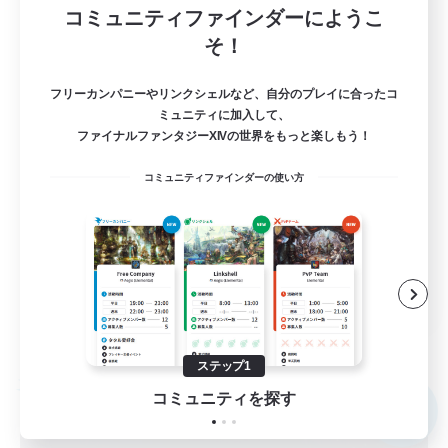
Aegis [Elemental]
コミュニティファインダーにようこ
そ！
4
募集人数
フリーカンパニーやリンクシェルなど、自分のプレイに合ったコ
のんびりまったりVCなし！
ミュニティに加入して、
ファイナルファンタジーXIVの世界をもっと楽しもう！
初心者/若葉歓迎
コミュニティファインダーの使い方
復帰者歓迎
社会人中心
まったりゆっくり楽しむ
JA
詳細を見る
募集期間: 2026/09/05 まで
ステップ1
フリーカンパニー
コミュニティを探す
NEW