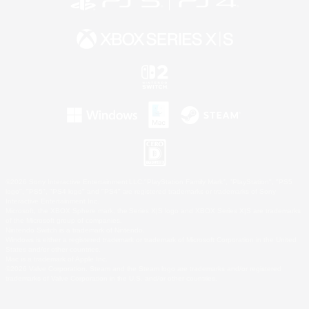
©2026 Sony Interactive Entertainment LLC."PlayStation Family Mark", "PlayStation", "PS5
logo", "PS5", "PS4 logo" and "PS4" are registered trademarks or trademarks of Sony
Interactive Entertainment Inc.
Microsoft, the XBOX Sphere mark, the Series X|S logo and XBOX Series X|S are trademarks
of the Microsoft group of companies.
Nintendo Switch is a trademark of Nintendo.
Windows is either a registered trademark or trademark of Microsoft Corporation in the United
States and/or other countries.
Mac is a trademark of Apple Inc.
©2026 Valve Corporation. Steam and the Steam logo are trademarks and/or registered
trademarks of Valve Corporation in the U.S. and/or other countries.