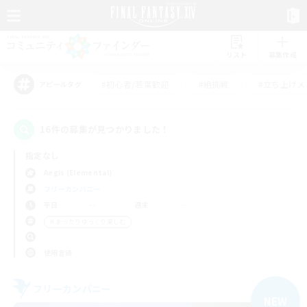
リスト
募集作成
#初心者/若葉歓迎
#絶挑戦
#立ち上げメ
アピールタグ
16件の募集が見つかりました！
指定なし
Aegis (Elemental)
フリーカンパニー
平日
週末
＃まったりゆっくり楽しむ
使用言語
フリーカンパニー
NEW