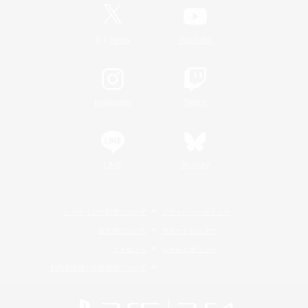
/
X
News
YouTube
Instagram
Twitch
LINE
Bluesky
レーティング制度について
プライバシーポリシー
著作権について
サポートセンター
ライセンス
ルール＆ポリシー
利用者情報の外部送信について