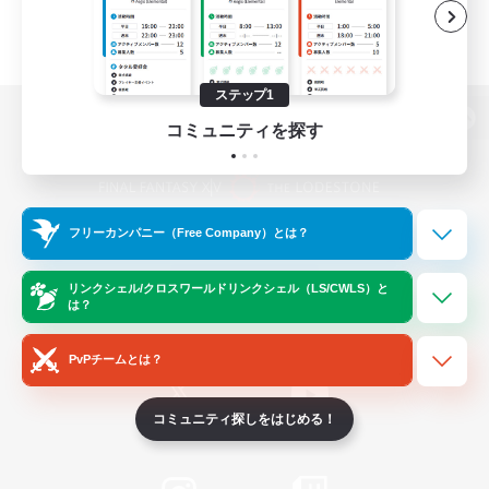
ステップ1
コミュニティを探す
パソコン版へ
フリーカンパニー（Free Company）とは？
関連商品
e-STOREで購入
ゲームダウンロード
リンクシェル/クロスワールドリンクシェル（LS/CWLS）と
は？
Official Information
PvPチームとは？
コミュニティ探しをはじめる！
/
X
News
YouTube