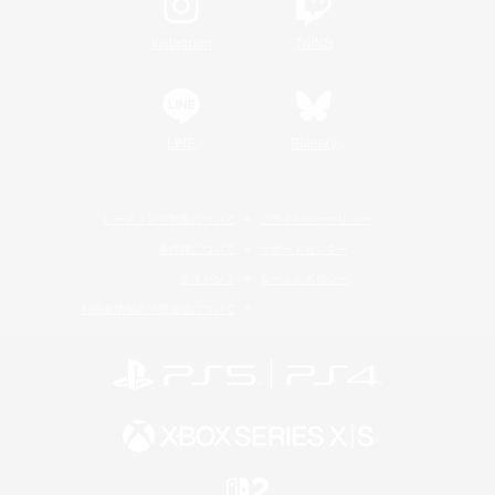
Instagram
Twitch
LINE
Bluesky
レーティング制度について
プライバシーポリシー
著作権について
サポートセンター
ライセンス
ルール＆ポリシー
利用者情報の外部送信について