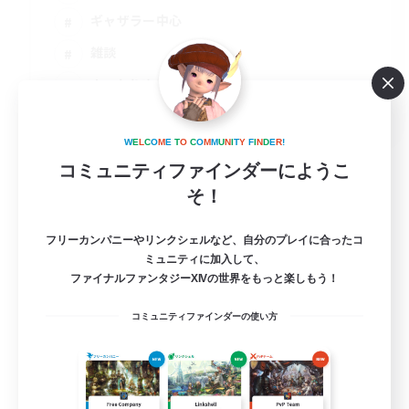
ギャザラー中心
雑談
まったりゆっくり楽しむ
JA
詳細を見る
W
E
L
C
O
M
E
T
O
C
O
M
M
U
N
I
T
Y
F
I
N
D
E
R
!
募集期間: 2026/09/06 まで
コミュニティファインダーにようこ
そ！
フリーカンパニーやリンクシェルなど、自分のプレイに合ったコ
ミュニティに加入して、
ファイナルファンタジーXIVの世界をもっと楽しもう！
コミュニティファインダーの使い方