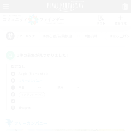
リスト
募集作成
#初心者/若葉歓迎
#絶挑戦
#立ち上げメ
アピールタグ
1件の募集が見つかりました！
指定なし
Aegis (Elemental)
フリーカンパニー
平日
週末
＃クラフター中心
使用言語
フリーカンパニー