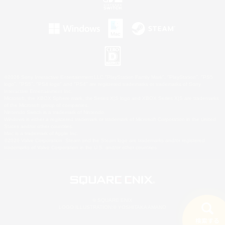
©2026 Sony Interactive Entertainment LLC."PlayStation Family Mark", "PlayStation", "PS5
logo", "PS5", "PS4 logo" and "PS4" are registered trademarks or trademarks of Sony
Interactive Entertainment Inc.
Microsoft, the XBOX Sphere mark, the Series X|S logo and XBOX Series X|S are trademarks
of the Microsoft group of companies.
Nintendo Switch is a trademark of Nintendo.
Windows is either a registered trademark or trademark of Microsoft Corporation in the United
States and/or other countries.
Mac is a trademark of Apple Inc.
©2026 Valve Corporation. Steam and the Steam logo are trademarks and/or registered
trademarks of Valve Corporation in the U.S. and/or other countries.
© SQUARE ENIX
LOGO ILLUSTRATION:© YOSHITAKA AMANO
検索する