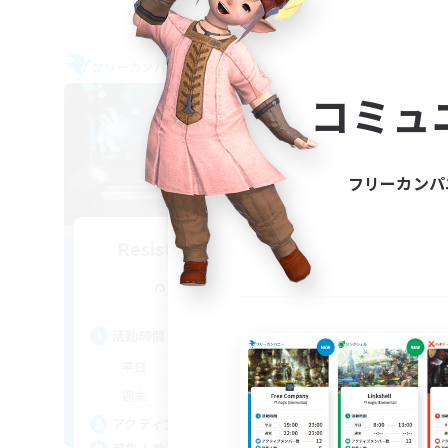
フリーカンパニー
フリー
NEW
コミュ
フリーカンパ
Resistance of Crown
A
追加メンバー募集
Aegis [Elemental]
活動時間
活
19:00
23:00
平日
平
10:00
2:00
週末
週
4
アクティブメンバー数
ア