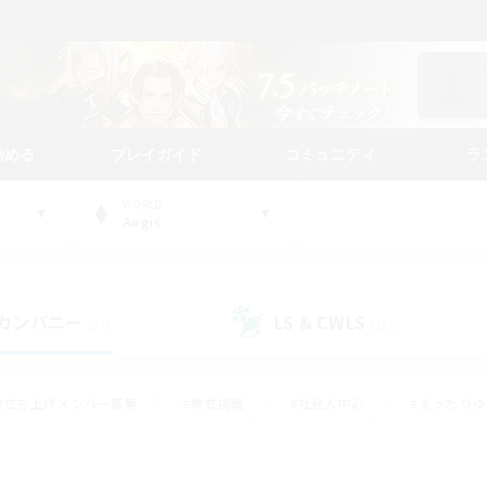
始める
プレイガイド
コミュニティ
ラ
WORLD
Aegis
カンパニー
LS & CWLS
(27)
(110)
#立ち上げメンバー募集
#零式挑戦
#社会人中心
#まったり
体験歓迎
#クラフター中心
#ロールプレイ
#ギャザラー中心
ージュプリズム）
#スクリーンショット撮影
#クリア目指して頑張る