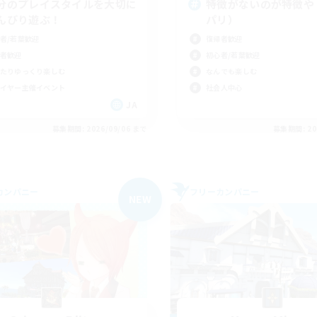
分のプレイスタイルを大切に
特徴がないのが特徴や
んびり遊ぶ！
パリ）
者/若葉歓迎
復帰者歓迎
者歓迎
初心者/若葉歓迎
たりゆっくり楽しむ
なんでも楽しむ
イヤー主催イベント
社会人中心
JA
募集期間: 2026/09/06 まで
募集期間: 20
カンパニー
フリーカンパニー
NEW