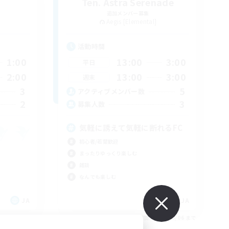
Ten. Astra Serenade
追加メンバー募集
Aegis [Elemental]
活動時間
1:00
13:00
3:00
平日
2:00
13:00
3:00
週末
3
5
アクティブメンバー数
2
3
募集人数
気軽に誘えて気軽に断れるFC
初心者/若葉歓迎
まったりゆっくり楽しむ
雑談
なんでも楽しむ
JA
JA
26/09/06 まで
募集期間: 2026/09/06 まで