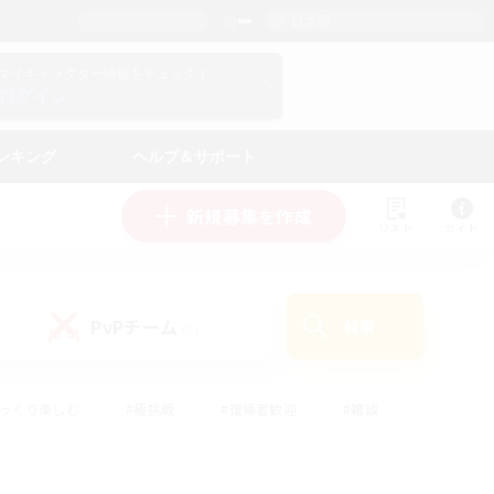
日本語
マイキャラクター情報をチェック！
ログイン
ンキング
ヘルプ＆サポート
新規募集を作成
リスト
ガイド
PvPチーム
検索
(0)
ゆっくり楽しむ
#極挑戦
#復帰者歓迎
#雑談
#ハウジング
#トレジャーハント
#レベリング
#プレイヤー主催イベント