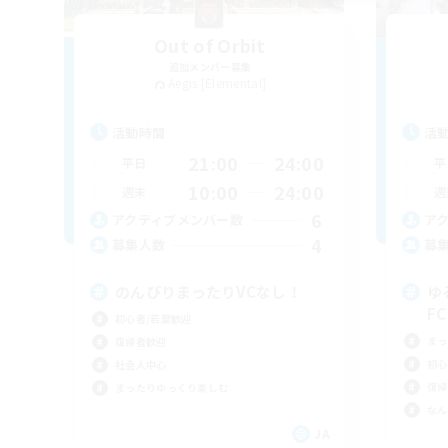
Out of Orbit
追加メンバー募集
Aegis [Elemental]
活動時間
活
21:00
24:00
平日
平
10:00
24:00
週末
週
6
アクティブメンバー数
ア
4
募集人数
募
のんびりまったりVCなし！
ゆ
FC
初心者/若葉歓迎
まっ
復帰者歓迎
初心
社会人中心
復帰
まったりゆっくり楽しむ
なん
JA