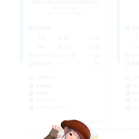
New World Foundation
追加メンバー募集
Aegis [Elemental]
活動時間
活
9:00
3:00
平日
平
9:00
3:00
週末
週
10
アクティブメンバー数
ア
20
募集人数
募
JP/EN FC
ど
復帰者歓迎
初心
体験歓迎
体験
なんでも楽しむ
雑談
クリア目指して頑張る
社会
JA / EN / DE / FR
募集期間: 2026/09/06 まで