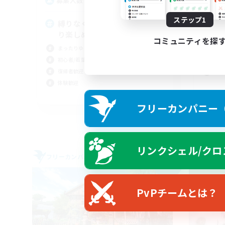
5
募集人数
募
ステップ1
縛りなく自由気ままに、のんび
自
り楽しめる活動
初心
コミュニティを探
まったりゆっくり楽しむ
なん
初心者/若葉歓迎
社会
復帰者歓迎
まっ
体験歓迎
JA
フリーカンパニー（F
募集期間: 2026/09/06 まで
リンクシェル/クロ
フリーカンパニー
フリー
NEW
PvPチームとは？