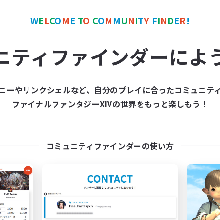
W
E
L
C
O
M
E
T
O
C
O
M
M
U
N
I
T
Y
F
I
N
D
E
R
!
カンパニー
フリーカンパニー
NEW
ニティファインダーによ
ニーやリンクシェルなど、自分のプレイに合ったコミュニテ
ファイナルファンタジーXIVの世界をもっと楽しもう！
 disorganized mob
Bringers
追加メンバー募集
追加メンバー募集
Aegis [Elemental]
Aegis [Elemental]
コミュニティファインダーの使い方
動時間
活動時間
6:00
2:00
11:00
日
平日
6:00
2:00
10:00
末
週末
6
クティブメンバー数
アクティブメンバー数