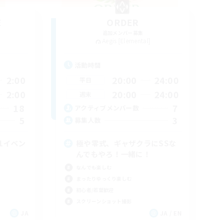
E
ORDER
追加メンバー募集
Aegis [Elemental]
活動時間
2:00
20:00
24:00
平日
2:00
20:00
24:00
週末
18
7
アクティブメンバー数
5
3
募集人数
1イベン
極や零式、ギャザクラにSSな
んでもやろ！一緒に！
なんでも楽しむ
まったりゆっくり楽しむ
初心者/若葉歓迎
スクリーンショット撮影
JA
JA / EN