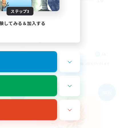
2
10
募集人数
ステップ3
せんか！
サブキャラok
クラフター中心
験してみる＆加入する
ギャザラー中心
雑談
まったりゆっくり楽しむ
JA
JA
26/09/06 まで
募集期間: 2026/09/06 まで
フリーカンパニー
NEW
NEW