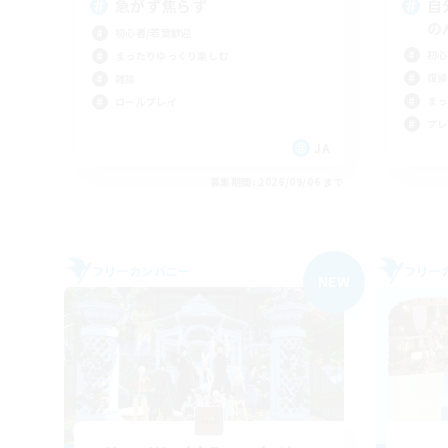
急がず焦らず
自
の
初心者/若葉歓迎
初心
まったりゆっくり楽しむ
復帰
雑談
まっ
ロールプレイ
プレ
JA
募集期間: 2026/09/06 まで
フリーカンパニー
フリー
NEW