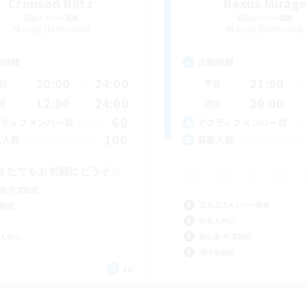
Crimson Blitz
Nexus Mirage
追加メンバー募集
追加メンバー募集
Aegis [Elemental]
Aegis [Elemental]
動時間
活動時間
20:00
24:00
21:00
日
平日
12:00
24:00
20:00
末
週末
60
クティブメンバー数
アクティブメンバー数
100
集人数
募集人数
なたでもお気軽にどうぞ☆
者/若葉歓迎
立ち上げメンバー募集
歓迎
社会人中心
初心者/若葉歓迎
人中心
復帰者歓迎
JA
募集期間: 2026/09/06 まで
募集期間: 20