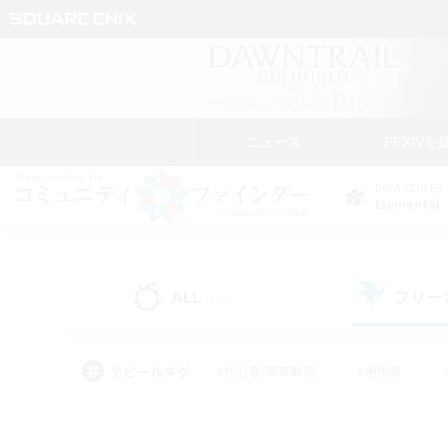
ニュース
FFXIVを
DATA CENTER
Elemental
ALL
フリー
(137)
アピールタグ
#初心者/若葉歓迎
#絶挑戦
#学生中心
#なんでも楽しむ
#モブハント
#
#演奏
#ミラプリ（ミラ