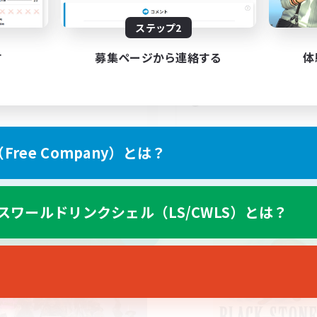
5
集人数
募集人数
ステップ2
由な冒険
冒険を一緒に楽しみま
者/若葉歓迎
まったりゆっくり楽しむ
す
募集ページから連絡する
体
でも楽しむ
初心者/若葉歓迎
人中心
なんでも楽しむ
たりゆっくり楽しむ
体験歓迎
JA
ree Company）とは？
募集期間: 2026/09/06 まで
募集期間: 20
スワールドリンクシェル（LS/CWLS）とは？
カンパニー
フリーカンパニー
NEW