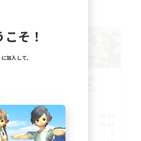
フリーカンパニー
NEW
うこそ！
ィに加入して、
Million Bell
追加メンバー募集
Aegis [Elemental]
活動時間
1:00
1:00
24:00
平日
1:00
1:00
24:00
週末
22
5
アクティブメンバー数