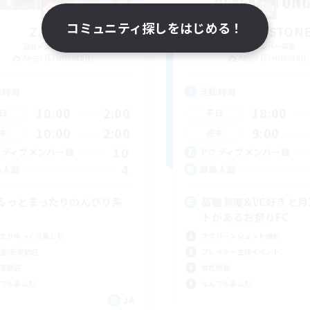
コミュニティ探しをはじめる！
Z.A.F.T.
BLACK STON
追加メンバー募集
追加メンバー募集
Aegis [Elemental]
Aegis [Elemental]
動時間
活動時間
10:00
2:00
18:00
日
平日
10:00
2:00
9:00
末
週末
10
クティブメンバー数
アクティブメンバー数
4
集人数
募集人数
るっとまったりのんびり系
高難易度&VC好きと月
トがあるお祭りFC
たりゆっくり楽しむ
スクリーンショット撮影
者/若葉歓迎
プレイヤー主催イベント
者歓迎
零式挑戦
でも楽しむ
なんでも楽しむ
JA