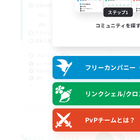
活動時間
活
ステップ1
8:00
23:00
平日
平
8:00
23:00
週末
週
コミュニティを探
8
アクティブメンバー数
ア
15
募集人数
募
プレイヤー交流
なんでも楽しむ
フリーカンパニー（F
ロー
社会人中心
なん
雑談
雑談
リンクシェル/クロ
初心
JA
募集期間: 2026/09/06 まで
PvPチームとは？
クロスワールドリンクシェル
クロス