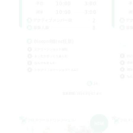
10:00
3:00
平日
平
10:00
3:00
週末
週
2
アクティブメンバー数
ア
8
募集人数
募
Discord鯖(vc任意)
スクリーンショット撮影
初心
まったりゆっくり楽しむ
復帰
なんでも楽しむ
雑談
ミラプリ（ミラージュプリズム）
なん
JA
募集期間: 2026/09/07 まで
クロスワールドリンクシェル
クロス
NEW