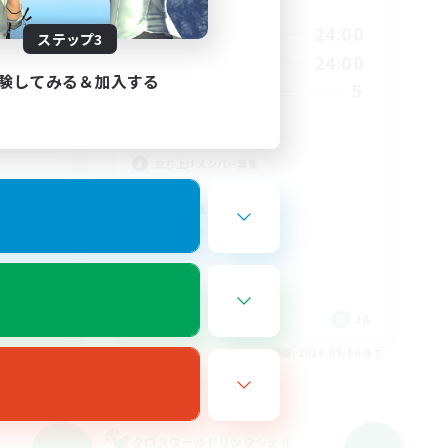
活動時間
20:00
24:00
平日
ステップ3
1:00
20:00
24:00
週末
1:00
験してみる＆加入する
5
募集人数
6
10
大人の集会所
立ち上げメンバー募集
極挑戦
なんでも楽しむ
まったりゆっくり楽しむ
JA
JA
26/09/06 まで
募集期間: 2026/09/06 まで
クロスワールドリンクシェル