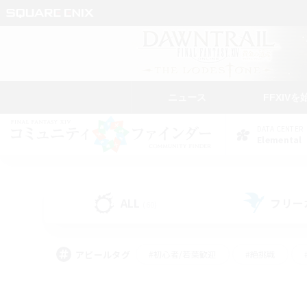
ニュース
FFXIVを
DATA CENTER
Elemental
ALL
フリー
(60)
アピールタグ
#初心者/若葉歓迎
#絶挑戦
#学生中心
#なんでも楽しむ
#モブハント
#
#演奏
#ミラプリ（ミラ