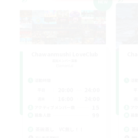
NEW
Chawanmushi LoveClub
Cha
追加メンバー募集
Elemental
活動時間
活
20:00
24:00
平日
平
16:00
24:00
週末
週
15
アクティブメンバー数
ア
99
募集人数
募
茶碗蒸し VC無し！！
茶
初心者/若葉歓迎
極挑