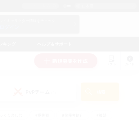
日本語
マイキャラクター情報をチェック！
ログイン
ンキング
ヘルプ＆サポート
新規募集を作成
リスト
ガイド
PvPチーム
検索
(0)
ゆっくり楽しむ
#極挑戦
#復帰者歓迎
#雑談
#ハウジング
#トレジャーハント
#レベリング
#プレイヤー主催イベント