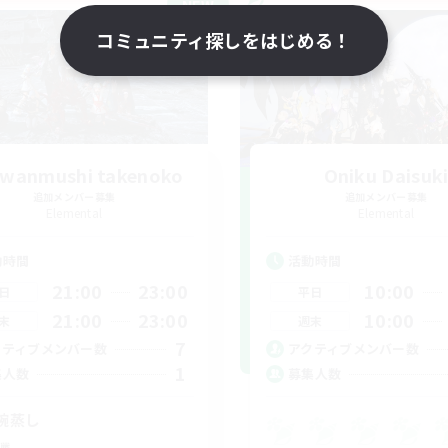
NEW
コミュニティ探しをはじめる！
wanmushi takenoko
Oniku Daisuk
追加メンバー募集
追加メンバー募集
Elemental
Elemental
動時間
活動時間
21:00
23:00
10:00
日
平日
21:00
23:00
10:00
末
週末
7
クティブメンバー数
アクティブメンバー数
1
集人数
募集人数
碗蒸し
戦