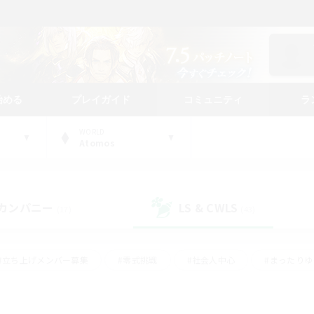
始める
プレイガイド
コミュニティ
ラ
WORLD
Atomos
カンパニー
LS & CWLS
(17)
(43)
#立ち上げメンバー募集
#零式挑戦
#社会人中心
#まったり
体験歓迎
#クラフター中心
#ロールプレイ
#ギャザラー中心
ージュプリズム）
#スクリーンショット撮影
#クリア目指して頑張る