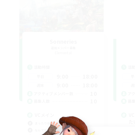
Sonneries
追加メンバー募集
Elemental
活動時間
活
9:00
18:00
平日
平
9:00
18:00
週末
週
10
アクティブメンバー数
ア
10
募集人数
募
VCメイン
V
た
まったりゆっくり楽しむ
雑談
なんでも楽しむ