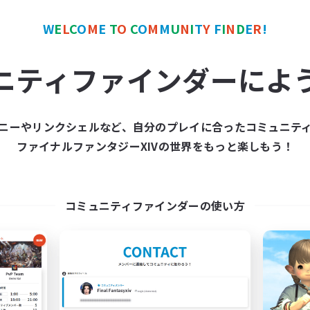
者/若葉歓迎
レベリング
者歓迎
初心者/若葉歓迎
W
E
L
C
O
M
E
T
O
C
O
M
M
U
N
I
T
Y
F
I
N
D
E
R
!
でも楽しむ
復帰者歓迎
JA
JA / EN
ニティファインダーによ
募集期間: 2026/09/06 まで
募集期間: 20
ニーやリンクシェルなど、自分のプレイに合ったコミュニテ
ワールドリンクシェル
クロスワールドリンクシェル
ファイナルファンタジーXIVの世界をもっと楽しもう！
コミュニティファインダーの使い方
'R'umor-'P'ost
ringoflightAcade
追加メンバー募集
追加メンバー募集
Elemental
Elemental