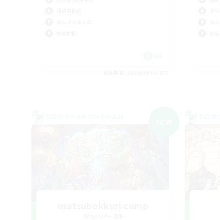
復帰者歓迎
クリ
なんでも楽しむ
なん
体験歓迎
初心
JA
募集期間: 2026/09/06 まで
クロスワールドリンクシェル
クロス
NEW
matsubokkuri camp
追加メンバー募集