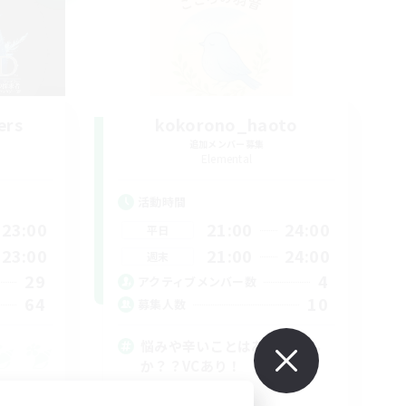
ers
kokorono_haoto
追加メンバー募集
Elemental
活動時間
23:00
21:00
24:00
平日
23:00
21:00
24:00
週末
29
4
アクティブメンバー数
64
10
募集人数
悩みや辛いことはありません
か？？VCあり！
まったりゆっくり楽しむ