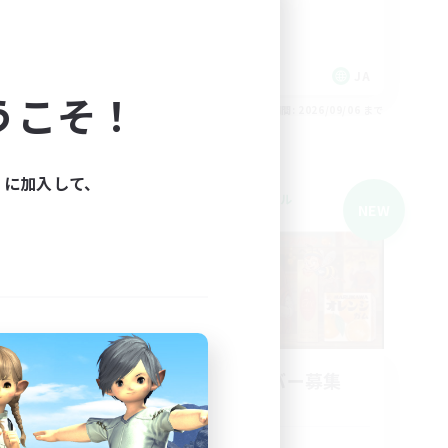
雑談
社会人中心
なんでも楽しむ
 / DE / FR
JA
うこそ！
26/09/06 まで
募集期間: 2026/09/06 まで
ィに加入して、
クロスワールドリンクシェル
NEW
NEW
my_E
立ち上げメンバー募集
Elemental