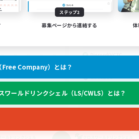
動時間
活動時間
ステップ2
10:00
24:00
0:00
日
平日
10:00
24:00
0:00
末
週末
す
募集ページから連絡する
体
2
クティブメンバー数
アクティブメンバー数
10
集人数
募集人数
Discord(VCTC
雑談
ree Company）とは？
ルプレイ
まったりゆっくり楽しむ
でも楽しむ
なんでも楽しむ
立ち上げメンバー募集
スワールドリンクシェル（LS/CWLS）とは？
者/若葉歓迎
JA
募集期間: 2026/09/06 まで
募集期間: 20
ワールドリンクシェル
クロスワールドリンクシェル