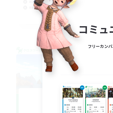
初心
雑談
復帰
体験歓迎
なん
JA
コミュ
募集期間: 2026/09/07 まで
フリーカンパ
クロスワールドリンクシェル
クロス
NEW
KIZNA
追加メンバー募集
Elemental