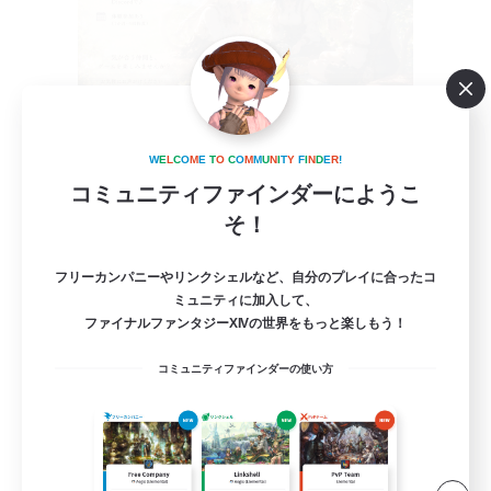
立ち上げメンバー募集
W
E
L
C
O
M
E
T
O
C
O
M
M
U
N
I
T
Y
F
I
N
D
E
R
!
Elemental
コミュニティファインダーにようこ
1
募集人数
そ！
別ゲー◎VCあり
フリーカンパニーやリンクシェルなど、自分のプレイに合ったコ
ミュニティに加入して、
ファイナルファンタジーXIVの世界をもっと楽しもう！
社会人中心
コミュニティファインダーの使い方
まったりゆっくり楽しむ
雑談
立ち上げメンバー募集
JA