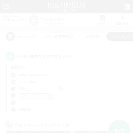
リスト
募集作成
#初心者/若葉歓迎
#絶挑戦
#立ち上げメ
アピールタグ
23件の募集が見つかりました！
指定なし
Aegis (Elemental)
LS & CWLS
平日
週末
＃立ち上げメンバー募集
使用言語
クロスワールドリンクシェル
NEW