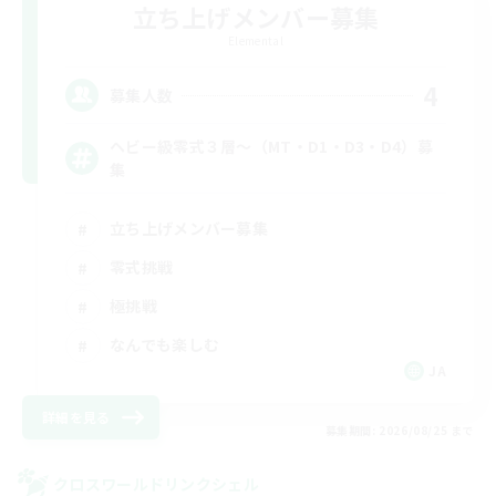
立ち上げメンバー募集
Elemental
4
募集人数
ヘビー級零式３層～（MT・D1・D3・D4）募
集
立ち上げメンバー募集
零式挑戦
極挑戦
なんでも楽しむ
JA
詳細を見る
募集期間: 2026/08/25 まで
クロスワールドリンクシェル