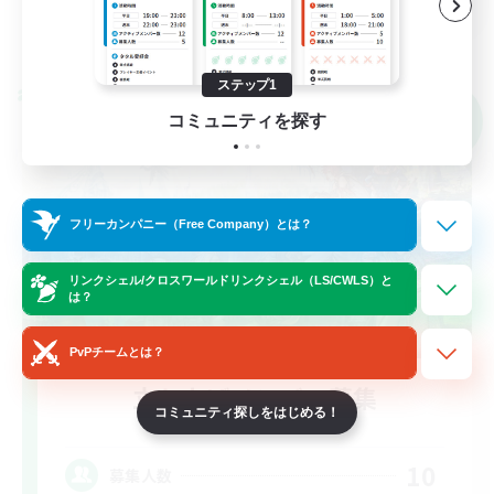
詳細を見る
募集期間: 2026/09/07 まで
ステップ1
クロスワールドリンクシェル
NEW
コミュニティを探す
フリーカンパニー（Free Company）とは？
リンクシェル/クロスワールドリンクシェル（LS/CWLS）と
は？
PvPチームとは？
立ち上げメンバー募集
コミュニティ探しをはじめる！
Elemental
10
募集人数