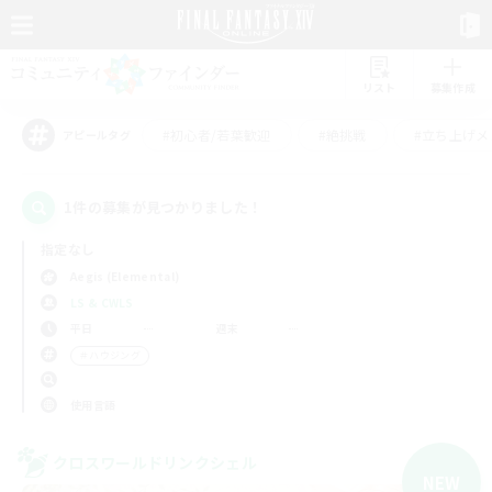
リスト
募集作成
#初心者/若葉歓迎
#絶挑戦
#立ち上げメ
アピールタグ
1件の募集が見つかりました！
指定なし
Aegis (Elemental)
LS & CWLS
平日
週末
＃ハウジング
使用言語
クロスワールドリンクシェル
NEW