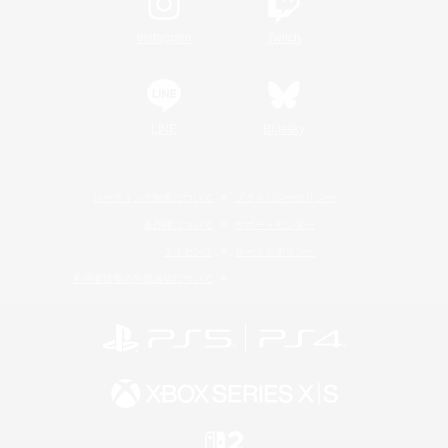
Instagram
Twitch
LINE
Bluesky
レーティング制度について
プライバシーポリシー
著作権について
サポートセンター
ライセンス
ルール＆ポリシー
利用者情報の外部送信について