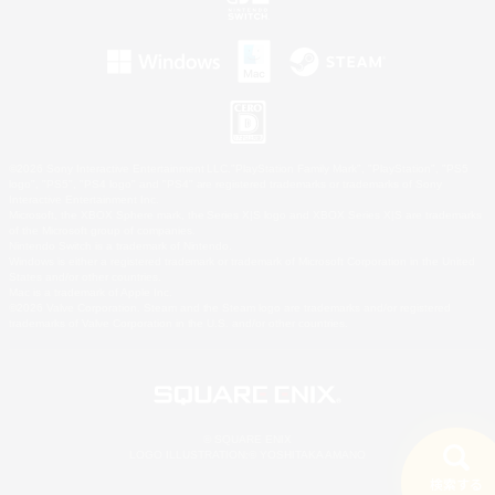
©2026 Sony Interactive Entertainment LLC."PlayStation Family Mark", "PlayStation", "PS5
logo", "PS5", "PS4 logo" and "PS4" are registered trademarks or trademarks of Sony
Interactive Entertainment Inc.
Microsoft, the XBOX Sphere mark, the Series X|S logo and XBOX Series X|S are trademarks
of the Microsoft group of companies.
Nintendo Switch is a trademark of Nintendo.
Windows is either a registered trademark or trademark of Microsoft Corporation in the United
States and/or other countries.
Mac is a trademark of Apple Inc.
©2026 Valve Corporation. Steam and the Steam logo are trademarks and/or registered
trademarks of Valve Corporation in the U.S. and/or other countries.
© SQUARE ENIX
LOGO ILLUSTRATION:© YOSHITAKA AMANO
検索する