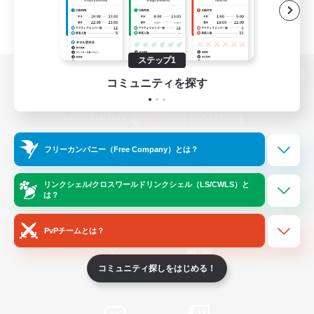
ステップ1
コミュニティを探す
パソコン版へ
フリーカンパニー（Free Company）とは？
関連商品
e-STOREで購入
ゲームダウンロード
リンクシェル/クロスワールドリンクシェル（LS/CWLS）と
は？
Official Information
PvPチームとは？
コミュニティ探しをはじめる！
/
X
News
YouTube