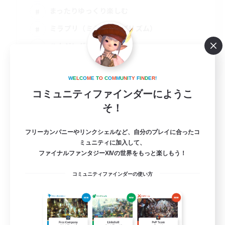
まったりゆっくり楽しむ
ミラプリ（ミラージュプリズム）
ハウジング
JA
詳細を見る
W
E
L
C
O
M
E
T
O
C
O
M
M
U
N
I
T
Y
F
I
N
D
E
R
!
募集期間: 2026/09/05 まで
コミュニティファインダーにようこ
そ！
フリーカンパニーやリンクシェルなど、自分のプレイに合ったコ
ミュニティに加入して、
ファイナルファンタジーXIVの世界をもっと楽しもう！
コミュニティファインダーの使い方