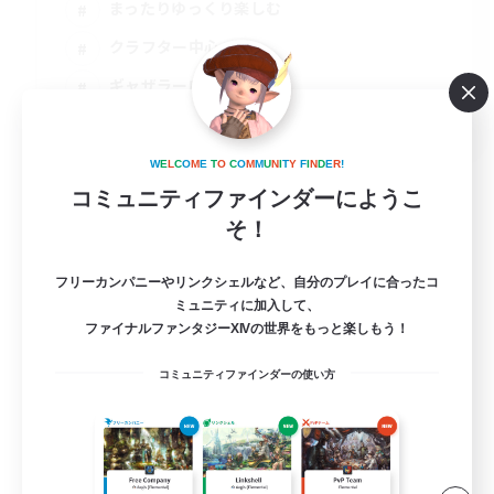
まったりゆっくり楽しむ
クラフター中心
ギャザラー中心
JA
詳細を見る
W
E
L
C
O
M
E
T
O
C
O
M
M
U
N
I
T
Y
F
I
N
D
E
R
!
募集期間: 2026/09/04 まで
コミュニティファインダーにようこ
そ！
フリーカンパニーやリンクシェルなど、自分のプレイに合ったコ
ミュニティに加入して、
ファイナルファンタジーXIVの世界をもっと楽しもう！
コミュニティファインダーの使い方