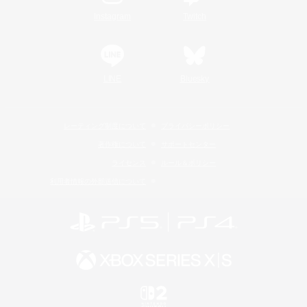
Instagram
Twitch
LINE
Bluesky
レーティング制度について
プライバシーポリシー
著作権について
サポートセンター
ライセンス
ルール＆ポリシー
利用者情報の外部送信について