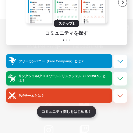
ステップ1
パソコン版へ
コミュニティを探す
関連商品
e-STOREで購入
フリーカンパニー（Free Company）とは？
ゲームダウンロード
リンクシェル/クロスワールドリンクシェル（LS/CWLS）と
は？
Official Information
PvPチームとは？
コミュニティ探しをはじめる！
/
X
News
YouTube