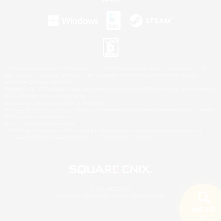
©2026 Sony Interactive Entertainment LLC."PlayStation Family Mark", "PlayStation", "PS5
logo", "PS5", "PS4 logo" and "PS4" are registered trademarks or trademarks of Sony
Interactive Entertainment Inc.
Microsoft, the XBOX Sphere mark, the Series X|S logo and XBOX Series X|S are trademarks
of the Microsoft group of companies.
Nintendo Switch is a trademark of Nintendo.
Windows is either a registered trademark or trademark of Microsoft Corporation in the United
States and/or other countries.
Mac is a trademark of Apple Inc.
©2026 Valve Corporation. Steam and the Steam logo are trademarks and/or registered
trademarks of Valve Corporation in the U.S. and/or other countries.
© SQUARE ENIX
LOGO ILLUSTRATION:© YOSHITAKA AMANO
検索する
1件