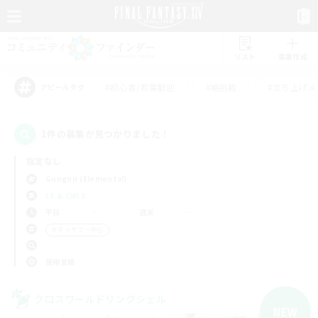
リスト
募集作成
#初心者/若葉歓迎
#絶挑戦
#立ち上げメ
アピールタグ
1件の募集が見つかりました！
指定なし
Gungnir (Elemental)
LS & CWLS
平日
週末
＃ギャザラー中心
使用言語
クロスワールドリンクシェル
NEW