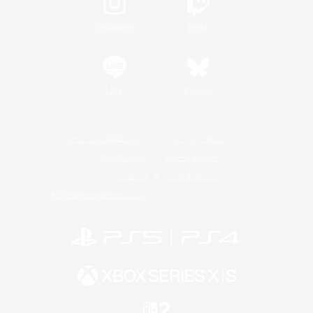
Instagram
Twitch
LINE
Bluesky
レーティング制度について
プライバシーポリシー
著作権について
サポートセンター
ライセンス
ルール＆ポリシー
利用者情報の外部送信について