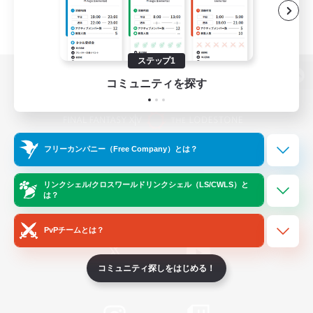
ステップ1
コミュニティを探す
パソコン版へ
フリーカンパニー（Free Company）とは？
関連商品
e-STOREで購入
ゲームダウンロード
リンクシェル/クロスワールドリンクシェル（LS/CWLS）と
は？
Official Information
PvPチームとは？
コミュニティ探しをはじめる！
/
X
News
YouTube