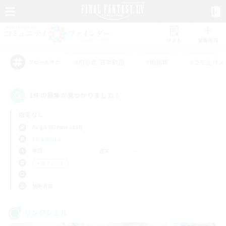
リスト
募集作成
#初心者/若葉歓迎
#絶挑戦
#立ち上げメ
アピールタグ
1件の募集が見つかりました！
指定なし
Aegis (Elemental)
LS & CWLS
平日
週末
＃モブハント
使用言語
リンクシェル