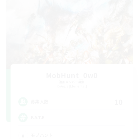
MobHunt_0w0
追加メンバー募集
Aegis [Elemental]
10
募集人数
F.A.T.E.
モブハント