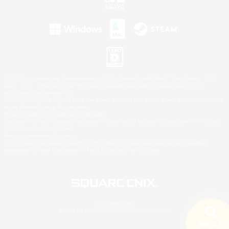
©2026 Sony Interactive Entertainment LLC."PlayStation Family Mark", "PlayStation", "PS5
logo", "PS5", "PS4 logo" and "PS4" are registered trademarks or trademarks of Sony
Interactive Entertainment Inc.
Microsoft, the XBOX Sphere mark, the Series X|S logo and XBOX Series X|S are trademarks
of the Microsoft group of companies.
Nintendo Switch is a trademark of Nintendo.
Windows is either a registered trademark or trademark of Microsoft Corporation in the United
States and/or other countries.
Mac is a trademark of Apple Inc.
©2026 Valve Corporation. Steam and the Steam logo are trademarks and/or registered
trademarks of Valve Corporation in the U.S. and/or other countries.
© SQUARE ENIX
LOGO ILLUSTRATION:© YOSHITAKA AMANO
検索する