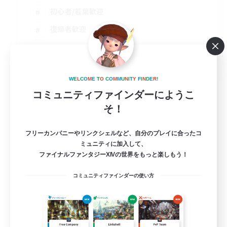
初心者/若葉歓迎
復帰者歓迎
JA
詳細を見る
W
E
L
C
O
M
E
T
O
C
O
M
M
U
N
I
T
Y
F
I
N
D
E
R
!
募集期間: 2026/08/16 まで
コミュニティファインダーにようこ
そ！
フリーカンパニーやリンクシェルなど、自分のプレイに合ったコ
ミュニティに加入して、
ファイナルファンタジーXIVの世界をもっと楽しもう！
コミュニティファインダーの使い方