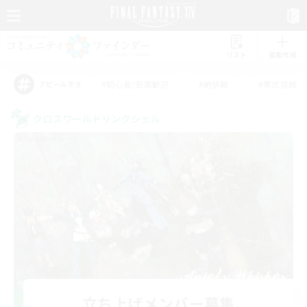
リスト
募集作成
#初心者/若葉歓迎
#絶挑戦
#零式挑戦
アピールタグ
クロスワールドリンクシェル
立ち上げメンバー募集