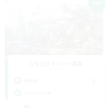
NEW
立ち上げメンバー募集
Elemental
2
募集人数
#VC(Discord)有
雑談