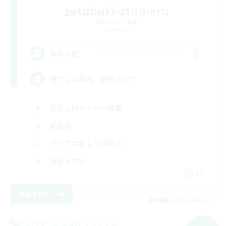
zetubuki-atumeru
追加メンバー募集
Elemental
3
募集人数
絶アレキ攻略、武器コンプ
立ち上げメンバー募集
絶挑戦
クリア目指して頑張る
社会人中心
JA
詳細を見る
募集期間: 2026/09/05 まで
クロスワールドリンクシェル