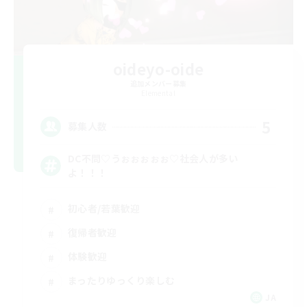
oideyo-oide
追加メンバー募集
Elemental
5
募集人数
DC不問♡うぉぉぉぉぉ♡社会人が多い
よ！！！
初心者/若葉歓迎
復帰者歓迎
体験歓迎
まったりゆっくり楽しむ
JA