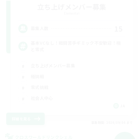
立ち上げメンバー募集
Elemental
15
募集人数
基本VCなし！戦闘苦手ギミック不安歓迎！極
と零式
立ち上げメンバー募集
極挑戦
零式挑戦
社会人中心
JA
詳細を見る
募集期間: 2026/09/06 まで
クロスワールドリンクシェル