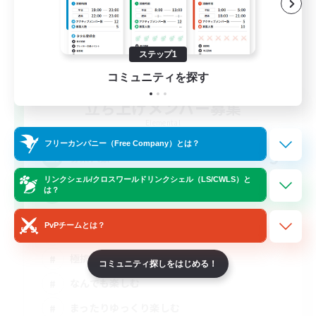
ステップ1
コミュニティを探す
立ち上げメンバー募集
Elemental
フリーカンパニー（Free Company）とは？
5
募集人数
リンクシェル/クロスワールドリンクシェル（LS/CWLS）と
は？
大人の集会所
PvPチームとは？
立ち上げメンバー募集
極挑戦
コミュニティ探しをはじめる！
なんでも楽しむ
まったりゆっくり楽しむ