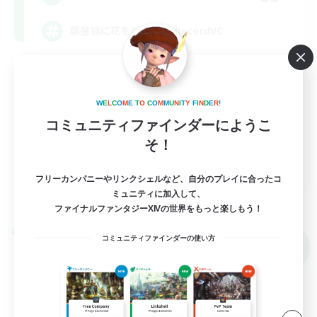
朝昼話に花を咲かせ♬discordVC
雑談
まったりゆっくり楽しむ
W
E
L
C
O
M
E
T
O
C
O
M
M
U
N
I
T
Y
F
I
N
D
E
R
!
体験歓迎
コミュニティファインダーにようこ
そ！
復帰者歓迎
JA
フリーカンパニーやリンクシェルなど、自分のプレイに合ったコ
詳細を見る
ミュニティに加入して、
募集期間: 2026/09/05 まで
ファイナルファンタジーXIVの世界をもっと楽しもう！
クロスワールドリンクシェル
コミュニティファインダーの使い方
NEW