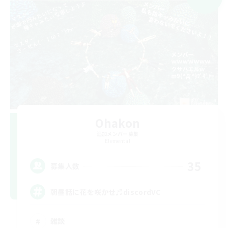
Ohakon
追加メンバー募集
Elemental
35
募集人数
朝昼話に花を咲かせ♬discordVC
雑談