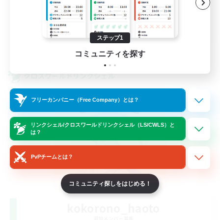
スクリーンショット撮影
JA
ステップ1
詳細を見る
募集期間: 2026/09/06 まで
コミュニティを探す
クロスワールドリンクシェル
フリーカンパニー（Free Company）とは？
リンクシェル/クロスワールドリンクシェル（LS/CWLS）と
は？
PvPチームとは？
コミュニティ探しをはじめる！
kokorono_haoto
追加メンバー募集