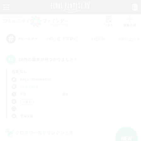
リスト
募集作成
#初心者/若葉歓迎
#絶挑戦
#立ち上げメ
アピールタグ
26件の募集が見つかりました！
指定なし
Aegis (Elemental)
LS & CWLS
平日
週末
＃雑談
使用言語
クロスワールドリンクシェル
NEW