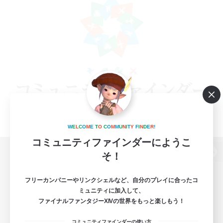
W
E
L
C
O
M
E
T
O
C
O
M
M
U
N
I
T
Y
F
I
N
D
E
R
!
コミュニティファインダーにようこ
そ！
パソコン版へ
フリーカンパニーやリンクシェルなど、自分のプレイに合ったコ
ミュニティに加入して、
ファイナルファンタジーXIVの世界をもっと楽しもう！
関連商品
e-STOREで購入
コミュニティファインダーの使い方