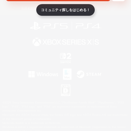
ライセンス
ルール＆ポリシー
利用者情報の外部送信について
コミュニティ探しをはじめる！
©2026 Sony Interactive Entertainment LLC."PlayStation Family Mark", "PlayStation", "PS5
logo", "PS5", "PS4 logo" and "PS4" are registered trademarks or trademarks of Sony
Interactive Entertainment Inc.
Microsoft, the XBOX Sphere mark, the Series X|S logo and XBOX Series X|S are trademarks
of the Microsoft group of companies.
Nintendo Switch is a trademark of Nintendo.
Windows is either a registered trademark or trademark of Microsoft Corporation in the United