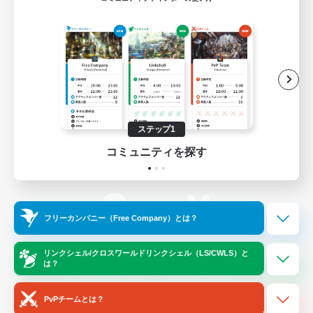
ゲームダウンロード
Official Information
/
X
News
YouTube
ステップ1
コミュニティを探す
Instagram
Twitch
フリーカンパニー（Free Company）とは？
LINE
Bluesky
リンクシェル/クロスワールドリンクシェル（LS/CWLS）と
は？
レーティング制度について
プライバシーポリシー
著作権について
サポートセンター
PvPチームとは？