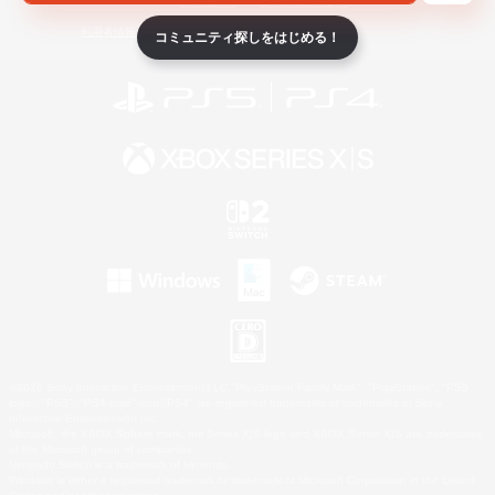
ライセンス
ルール＆ポリシー
利用者情報の外部送信について
コミュニティ探しをはじめる！
©2026 Sony Interactive Entertainment LLC."PlayStation Family Mark", "PlayStation", "PS5
logo", "PS5", "PS4 logo" and "PS4" are registered trademarks or trademarks of Sony
Interactive Entertainment Inc.
Microsoft, the XBOX Sphere mark, the Series X|S logo and XBOX Series X|S are trademarks
of the Microsoft group of companies.
Nintendo Switch is a trademark of Nintendo.
Windows is either a registered trademark or trademark of Microsoft Corporation in the United