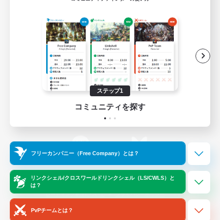
ゲームダウンロード
Official Information
/
X
News
YouTube
ステップ1
コミュニティを探す
Instagram
Twitch
フリーカンパニー（Free Company）とは？
LINE
Bluesky
リンクシェル/クロスワールドリンクシェル（LS/CWLS）と
は？
レーティング制度について
プライバシーポリシー
著作権について
サポートセンター
PvPチームとは？