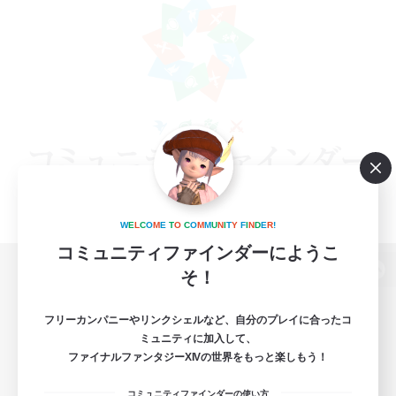
W
E
L
C
O
M
E
T
O
C
O
M
M
U
N
I
T
Y
F
I
N
D
E
R
!
コミュニティファインダーにようこ
そ！
パソコン版へ
フリーカンパニーやリンクシェルなど、自分のプレイに合ったコ
ミュニティに加入して、
ファイナルファンタジーXIVの世界をもっと楽しもう！
関連商品
e-STOREで購入
コミュニティファインダーの使い方