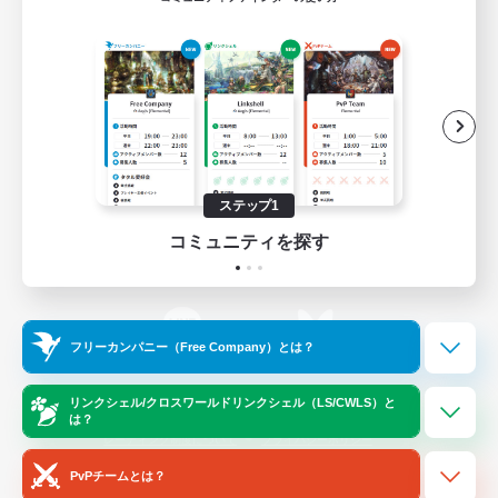
ゲームダウンロード
Official Information
/
X
News
YouTube
ステップ1
コミュニティを探す
Instagram
Twitch
フリーカンパニー（Free Company）とは？
LINE
Bluesky
リンクシェル/クロスワールドリンクシェル（LS/CWLS）と
は？
レーティング制度について
プライバシーポリシー
著作権について
サポートセンター
PvPチームとは？