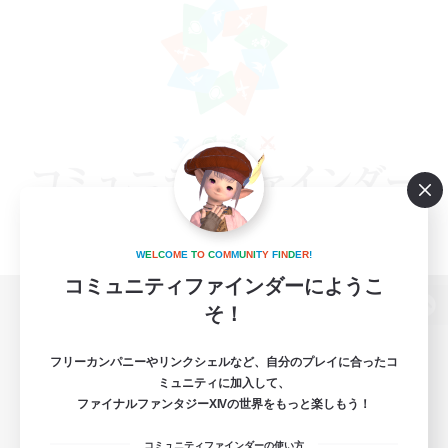
W
E
L
C
O
M
E
T
O
C
O
M
M
U
N
I
T
Y
F
I
N
D
E
R
!
コミュニティファインダーにようこ
そ！
パソコン版へ
フリーカンパニーやリンクシェルなど、自分のプレイに合ったコ
ミュニティに加入して、
ファイナルファンタジーXIVの世界をもっと楽しもう！
関連商品
e-STOREで購入
コミュニティファインダーの使い方