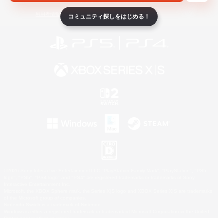
ライセンス
ルール＆ポリシー
利用者情報の外部送信について
コミュニティ探しをはじめる！
©2026 Sony Interactive Entertainment LLC."PlayStation Family Mark", "PlayStation", "PS5
logo", "PS5", "PS4 logo" and "PS4" are registered trademarks or trademarks of Sony
Interactive Entertainment Inc.
Microsoft, the XBOX Sphere mark, the Series X|S logo and XBOX Series X|S are trademarks
of the Microsoft group of companies.
Nintendo Switch is a trademark of Nintendo.
Windows is either a registered trademark or trademark of Microsoft Corporation in the United