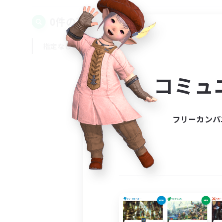
0件の募集が見つかりました！
指定なし
平日
週末
コミュ
フリーカンパ
募