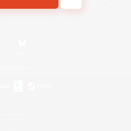
Bluesky
利用者情報の外部送信について
s or trademarks of Sony Interactive Entertainment Inc.
up of companies.
er countries.