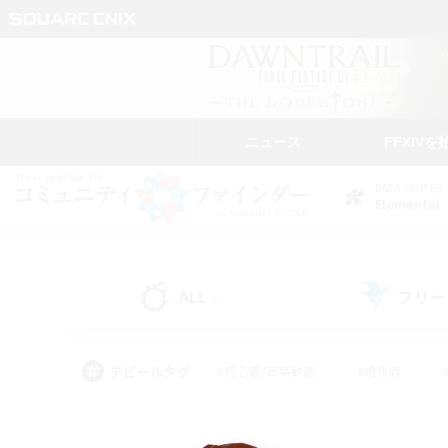
ニュース
FFXIVを
DATA CENTER
Elemental
ALL
フリー
(0)
アピールタグ
#初心者/若葉歓迎
#絶挑戦
#モブハント
#学生中心
#なんでも楽しむ
#スクリーンショット撮影
#ハウジ