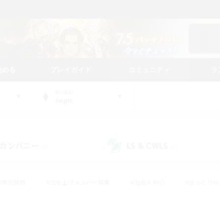
始める
プレイガイド
コミュニティ
ラ
WORLD
Aegis
カンパニー
LS & CWLS
(0)
(0)
#零式挑戦
#立ち上げメンバー募集
#社会人中心
#まったり
#体験歓迎
#クラフター中心
#ギャザラー中心
#ロー
ング
#演奏
#ミラプリ（ミラージュプリズム）
#クリア目指