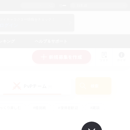
日本語
マイキャラクター情報をチェック！
ログイン
ンキング
ヘルプ＆サポート
新規募集を作成
リスト
ガイド
PvPチーム
検索
(0)
ゆっくり楽しむ
#極挑戦
#復帰者歓迎
#雑談
ルプレイ
#トレジャーハント
#レベリング
して頑張る
#プレイヤー主催イベント