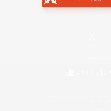
X
/
News
レーティング制度について
©2026 Sony Interactive Entertainment LLC."PlayStation
Microsoft, the 
Windows is e