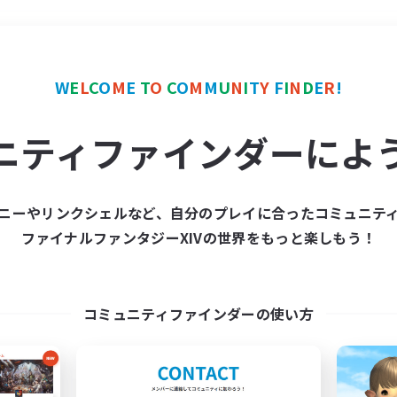
＃学生中心
使用言語
W
E
L
C
O
M
E
T
O
C
O
M
M
U
N
I
T
Y
F
I
N
D
E
R
!
ニティファインダーによ
ニーやリンクシェルなど、自分のプレイに合ったコミュニテ
ファイナルファンタジーXIVの世界をもっと楽しもう！
募集数 0件
集が見つかりませんでし
コミュニティファインダーの使い方
条件を変えて検索してみるでっす！