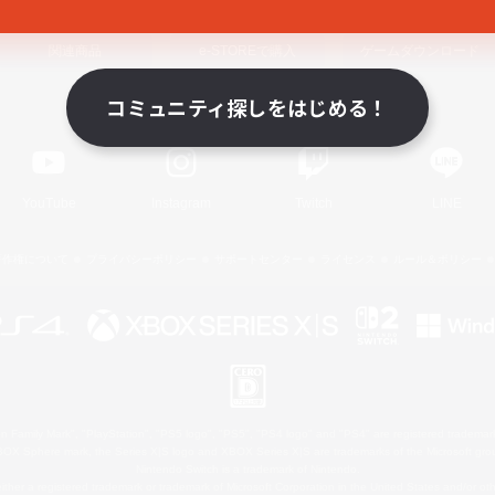
関連商品
e-STOREで購入
ゲームダウンロード
コミュニティ探しをはじめる！
Official Information
YouTube
Instagram
Twitch
LINE
著作権について
プライバシーポリシー
サポートセンター
ライセンス
ルール＆ポリシー
 Family Mark", "PlayStation", "PS5 logo", "PS5", "PS4 logo" and "PS4" are registered trademark
XBOX Sphere mark, the Series X|S logo and XBOX Series X|S are trademarks of the Microsoft gro
Nintendo Switch is a trademark of Nintendo.
ither a registered trademark or trademark of Microsoft Corporation in the United States and/or oth