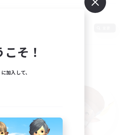
変更
うこそ！
ィに加入して、
た。