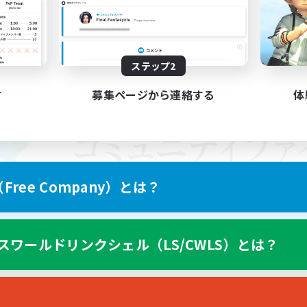
ステップ2
す
募集ページから連絡する
体
ree Company）とは？
スワールドリンクシェル（LS/CWLS）とは？
スマートフォン版へ