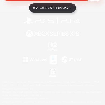
ライセンス
ルール＆ポリシー
利用者情報の外部送信について
コミュニティ探しをはじめる！
©2026 Sony Interactive Entertainment LLC."PlayStation Family Mark", "PlayStation", "PS5
logo", "PS5", "PS4 logo" and "PS4" are registered trademarks or trademarks of Sony
Interactive Entertainment Inc.
Microsoft, the XBOX Sphere mark, the Series X|S logo and XBOX Series X|S are trademarks
of the Microsoft group of companies.
Nintendo Switch is a trademark of Nintendo.
Windows is either a registered trademark or trademark of Microsoft Corporation in the United