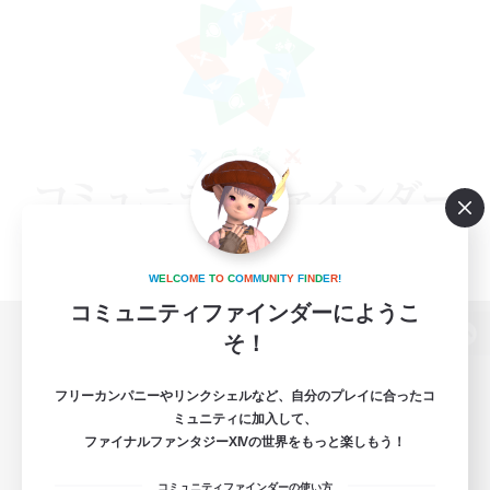
W
E
L
C
O
M
E
T
O
C
O
M
M
U
N
I
T
Y
F
I
N
D
E
R
!
コミュニティファインダーにようこ
そ！
パソコン版へ
フリーカンパニーやリンクシェルなど、自分のプレイに合ったコ
ミュニティに加入して、
ファイナルファンタジーXIVの世界をもっと楽しもう！
関連商品
e-STOREで購入
コミュニティファインダーの使い方