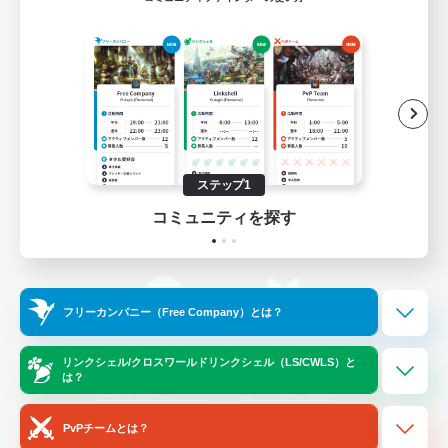
ゲームダウンロード
Official Information
/
X
News
YouTube
ステップ1
コミュニティを探す
Instagram
Twitch
フリーカンパニー（Free Company）とは？
LINE
Bluesky
リンクシェル/クロスワールドリンクシェル（LS/CWLS）と
は？
レーティング制度について
プライバシーポリシー
著作権について
サポートセンター
PvPチームとは？