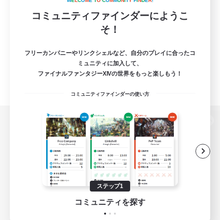
W
E
L
C
O
M
E
T
O
C
O
M
M
U
N
I
T
Y
F
I
N
D
E
R
!
コミュニティファインダーにようこ
そ！
フリーカンパニーやリンクシェルなど、自分のプレイに合ったコ
ミュニティに加入して、
ファイナルファンタジーXIVの世界をもっと楽しもう！
コミュニティファインダーの使い方
パソコン版へ
関連商品
e-STOREで購入
ステップ1
ゲームダウンロード
コミュニティを探す