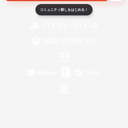
ライセンス
ルール＆ポリシー
利用者情報の外部送信について
コミュニティ探しをはじめる！
©2026 Sony Interactive Entertainment LLC."PlayStation Family Mark", "PlayStation", "PS5
logo", "PS5", "PS4 logo" and "PS4" are registered trademarks or trademarks of Sony
Interactive Entertainment Inc.
Microsoft, the XBOX Sphere mark, the Series X|S logo and XBOX Series X|S are trademarks
of the Microsoft group of companies.
Nintendo Switch is a trademark of Nintendo.
Windows is either a registered trademark or trademark of Microsoft Corporation in the United