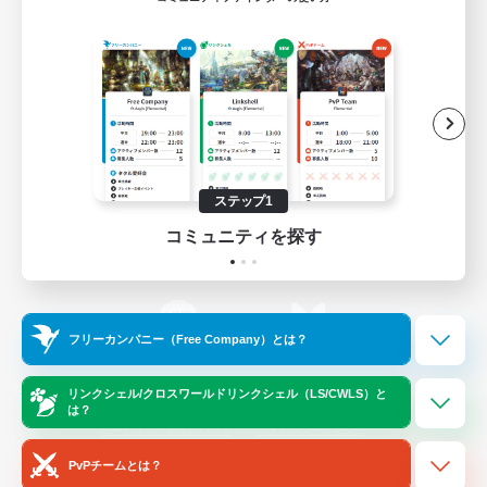
ゲームダウンロード
Official Information
/
X
News
YouTube
ステップ1
コミュニティを探す
Instagram
Twitch
フリーカンパニー（Free Company）とは？
LINE
Bluesky
リンクシェル/クロスワールドリンクシェル（LS/CWLS）と
は？
レーティング制度について
プライバシーポリシー
著作権について
サポートセンター
PvPチームとは？