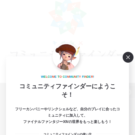
W
E
L
C
O
M
E
T
O
C
O
M
M
U
N
I
T
Y
F
I
N
D
E
R
!
コミュニティファインダーにようこ
そ！
パソコン版へ
フリーカンパニーやリンクシェルなど、自分のプレイに合ったコ
ミュニティに加入して、
ファイナルファンタジーXIVの世界をもっと楽しもう！
関連商品
e-STOREで購入
コミュニティファインダーの使い方